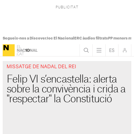
Segueix-nos a Discover
Joc El Nacional
ERC àudios filtrats
PP menors mi
MISSATGE DE NADAL DEL REI
Felip VI s’encastella: alerta
sobre la convivència i crida a
"respectar" la Constitució