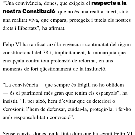
“Una convivència, doncs, que exigeix el
respecte a la
; que no és una realitat inert, sinó
nostra Constitució
una realitat viva, que empara, protegeix i tutela els nostres
drets i llibertats”, ha afirmat.
Felip VI ha ratificat així la vigència i continuïtat del règim
constitucional del 78 i, implícitament, la monarquia que
encapçala contra tota pretensió de reforma, en uns
moments de fort qüestionament de la institució.
“La convivència —que sempre és fràgil, no ho oblidem
— és el patrimoni més gran que tenim els espanyols”, ha
insistit. “I, per això, hem d’evitar que es deteriori o
s'erosioni; l’hem de defensar, cuidar-la, protegir-la, i fer-ho
amb responsabilitat i convicció”.
Sense canvis, doncs, en la línia dura que ha seguit Felip VI