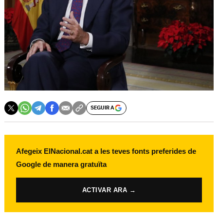
SEGUIR A
Afegeix ElNacional.cat a les teves fonts preferides de
Google de manera gratuïta
ACTIVAR ARA →