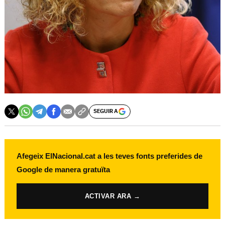
SEGUIR A
Afegeix ElNacional.cat a les teves fonts preferides de
Google de manera gratuïta
ACTIVAR ARA →