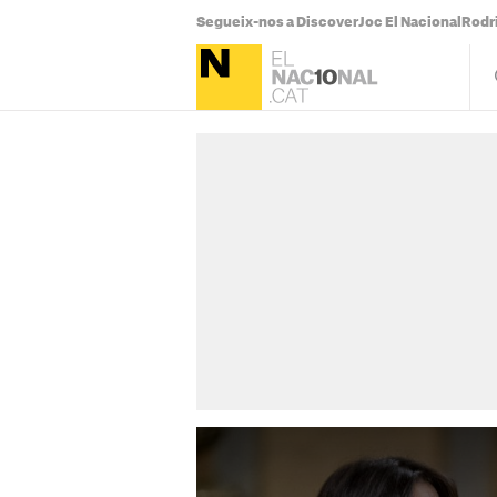
Segueix-nos a Discover
Joc El Nacional
Rodr