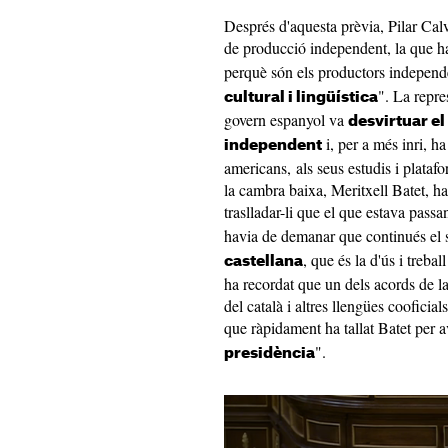
Després d'aquesta prèvia, Pilar Cal
de producció independent, la que ha
perquè són els productors independ
". La repre
cultural i lingüística
govern espanyol va
desvirtuar e
i, per a més inri, ha
independent
americans, als seus estudis i plata
la cambra baixa, Meritxell Batet, ha
traslladar-li que el que estava pass
havia de demanar que continués el 
, que és la d'ús i treb
castellana
ha recordat que un dels acords de la 
del català i altres llengües cooficia
que ràpidament ha tallat Batet per a
".
presidència