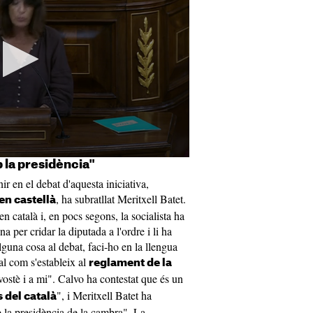
 la presidència"
ir en el debat d'aquesta iniciativa,
, ha subratllat Meritxell Batet.
en castellà
en català i, en pocs segons, la socialista ha
na per cridar la diputada a l'ordre i li ha
 alguna cosa al debat, faci-ho en la llengua
al com s'estableix al
reglament de la
vostè i a mi". Calvo ha contestat que és un
", i Meritxell Batet ha
 del català
b la presidència de la cambra". La