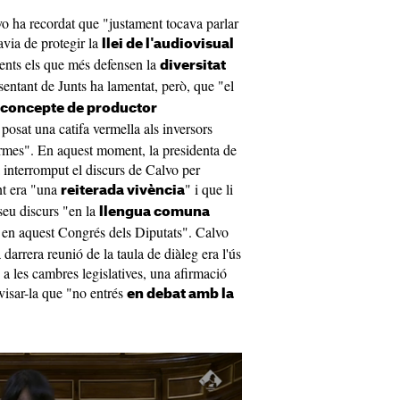
vo ha recordat que "justament tocava parlar
via de protegir la
llei de l'audiovisual
ents els que més defensen la
diversitat
sentant de Junts ha lamentat, però, que "el
l concepte de productor
 posat una catifa vermella als inversors
formes". En aquest moment, la presidenta de
 interromput el discurs de Calvo per
ant era "una
" i que li
reiterada vivència
seu discurs "en la
llengua comuna
all en aquest Congrés dels Diputats". Calvo
darrera reunió de la taula de diàleg era l'ús
ls a les cambres legislatives, una afirmació
visar-la que "no entrés
en debat amb la