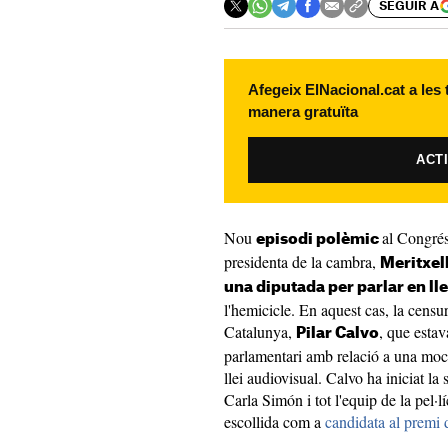
SEGUIR A
Afegeix ElNacional.cat a les
manera gratuïta
ACT
Nou
al Congrés
episodi polèmic
presidenta de la cambra,
Meritxel
una diputada per parlar en ll
l'hemicicle. En aquest cas, la censur
Catalunya,
, que estav
Pilar Calvo
parlamentari amb relació a una moc
llei audiovisual. Calvo ha iniciat la 
Carla Simón i tot l'equip de la pel·l
escollida com a
candidata al premi d