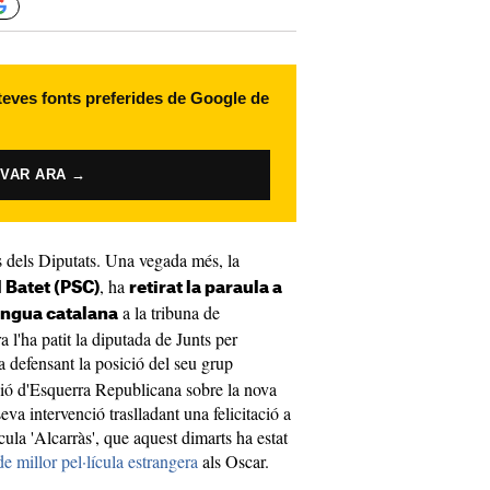
 teves fonts preferides de Google de
IVAR ARA →
 dels Diputats. Una vegada més, la
, ha
l Batet (PSC)
retirat la paraula a
a la tribuna de
engua catalana
a l'ha patit la diputada de Junts per
a defensant la posició del seu grup
ió d'Esquerra Republicana sobre la nova
seva intervenció traslladant una felicitació a
ícula 'Alcarràs', que aquest dimarts ha estat
e millor pel·lícula estrangera
als Oscar.