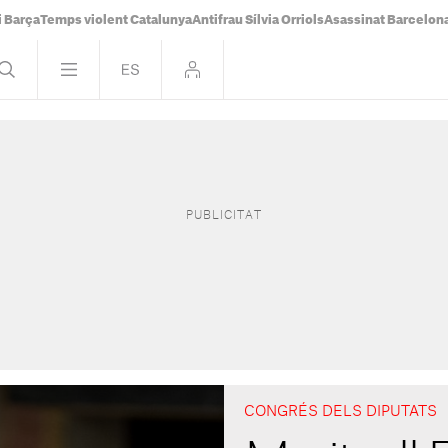
i Barça
Temps violent Catalunya
Antifrau Sílvia Orriols
Asassinat Barcelon
CONGRÉS DELS DIPUTATS