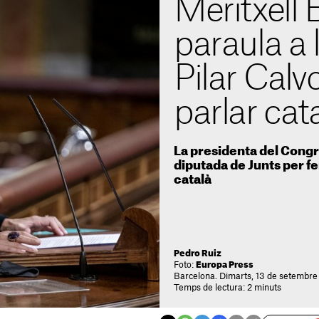
Meritxell B
paraula a 
Pilar Calvo
parlar cat
La presidenta del Congrés
diputada de Junts per fe
català
Pedro Ruiz
Foto:
Europa Press
Barcelona. Dimarts, 13 de setembre
Temps de lectura: 2 minuts