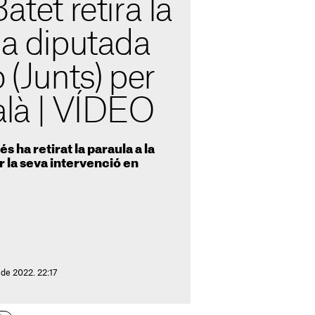
atet retira la
la diputada
 (Junts) per
alà | VÍDEO
 ha retirat la paraula a la
r la seva intervenció en
 de 2022. 22:17