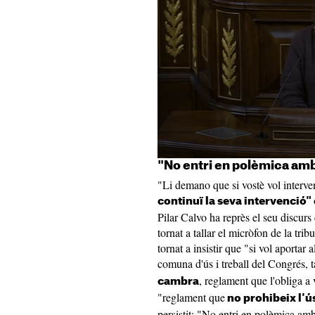
"No entri en polèmica amb
"Li demano que si vostè vol interven
continuï la seva intervenció" 
Pilar Calvo ha reprès el seu discurs 
tornat a tallar el micròfon de la tribu
tornat a insistir que "si vol aportar
comuna d'ús i treball del Congrés, t
, reglament que l'obliga a 
cambra
"reglament que
no prohibeix l'ús
persistit: "No entri en polèmica am