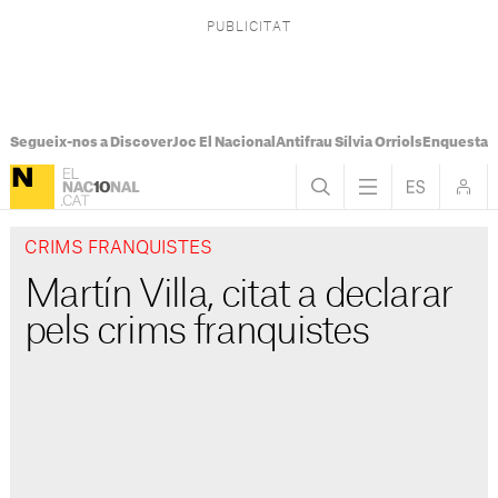
Segueix-nos a Discover
Joc El Nacional
Antifrau Sílvia Orriols
Enquesta F
CRIMS FRANQUISTES
Martín Villa, citat a declarar
pels crims franquistes