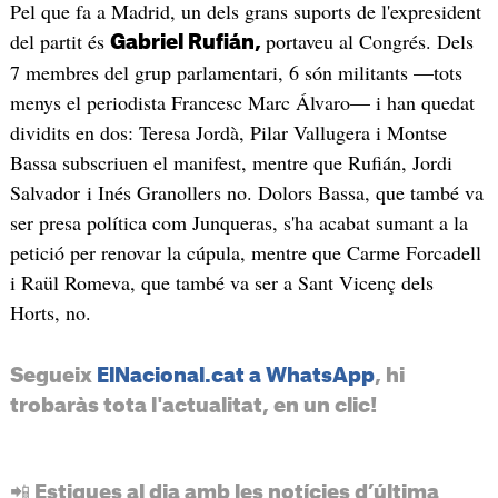
Pel que fa a Madrid, un dels grans suports de l'expresident
del partit és
portaveu al Congrés. Dels
Gabriel Rufián,
7 membres del grup parlamentari, 6 són militants —tots
menys el periodista Francesc Marc Álvaro— i han quedat
dividits en dos: Teresa Jordà, Pilar Vallugera i Montse
Bassa subscriuen el manifest, mentre que Rufián, Jordi
Salvador i Inés Granollers no. Dolors Bassa, que també va
ser presa política com Junqueras, s'ha acabat sumant a la
petició per renovar la cúpula, mentre que Carme Forcadell
i Raül Romeva, que també va ser a Sant Vicenç dels
Horts, no.
Segueix
ElNacional.cat a WhatsApp
, hi
trobaràs tota l'actualitat, en un clic!
📲 Estigues al dia amb les notícies d’última