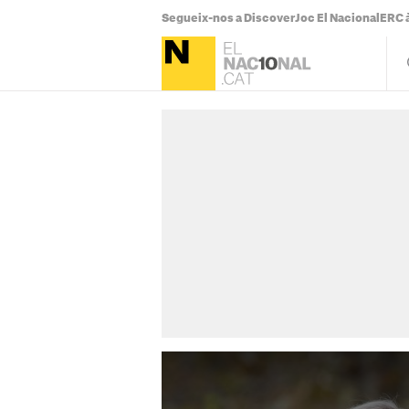
Segueix-nos a Discover
Joc El Nacional
ERC à