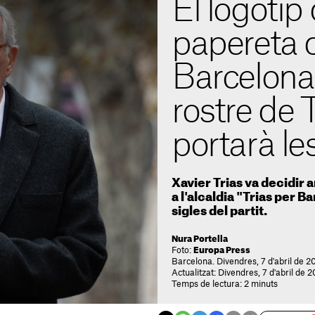
El logotip 
papereta d
Barcelona 
rostre de T
portarà les
Xavier Trias va decidir
a l'alcaldia "Trias per B
sigles del partit.
Nura Portella
Foto:
Europa Press
Barcelona. Divendres, 7 d'abril de 2
Actualitzat: Divendres, 7 d'abril de 
Temps de lectura: 2 minuts