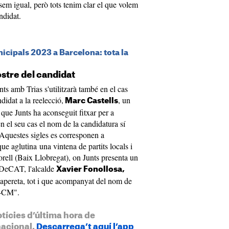
sem igual, però tots tenim clar el que volem
ndidat.
icipals 2023 a Barcelona: tota la
ostre del candidat
s amb Trias s'utilitzarà també en el cas
didat a la reelecció,
, un
Marc Castells
e Junts ha aconseguit fitxar per a
en el seu cas el nom de la candidatura sí
Aquestes sigles es corresponen a
 aglutina una vintena de partits locals i
rell (Baix Llobregat), on Junts presenta un
 PDeCAT, l'alcalde
Xavier Fonollosa,
 papereta, tot i que acompanyat del nom de
l-CM".
otícies d’última hora de
nacional.
Descarrega’t aquí l’app