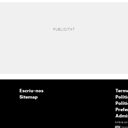
Escriu-nos
Terme
Sitemap
Políti
Polít
Prefe
Admin
Amb la col·