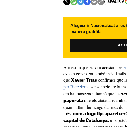
SEGUIR A
Afegeix ElNacional.cat a les
manera gratuïta
ACT
A mesura que es van acostant les
e
es van coneixent també més detalls 
que
confirmés que la
Xavier Trias
per Barcelona
, sense incloure la ma
ara ha transcendit també que les
sev
que els ciutadans amb dre
papereta
quan l'últim diumenge del mes de ma
més,
com a logotip, apareixerà 
una pràct
capital de Catalunya,
anar més lluny, l'actual alcaldessa