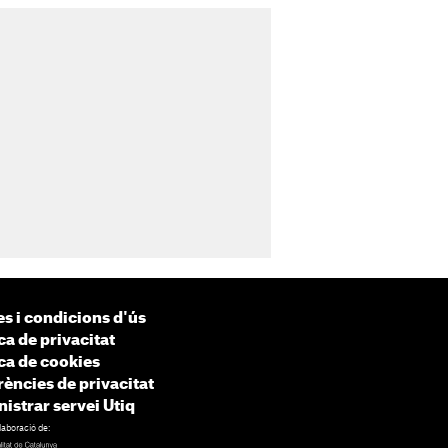
s i condicions d'ús
ca de privacitat
ica de cookies
rències de privacitat
istrar servei Utiq
laboració de: