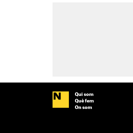
Qui som
Què fem
On som