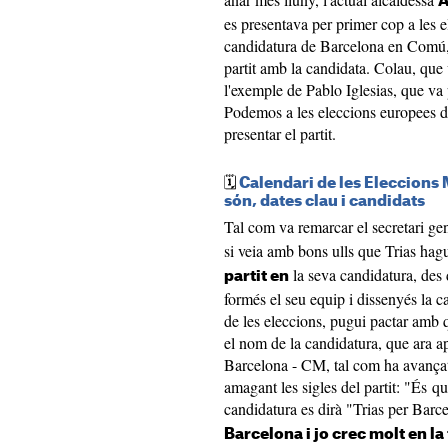
A
es presentava per primer cop a les e
candidatura de Barcelona en Comú, p
partit amb la candidata. Colau, que
l'exemple de Pablo Iglesias, que va 
Podemos a les eleccions europees de
presentar el partit.
🗓️
Calendari de les Eleccions
són, dates clau i candidats
Tal com va remarcar el secretari ge
si veia amb bons ulls que Trias hag
la seva candidatura, des 
partit en
formés el seu equip i dissenyés la 
de les eleccions, pugui pactar amb 
el nom de la candidatura, que ara a
Barcelona - CM, tal com ha avançat 
amagant les sigles del partit: "És 
candidatura es dirà "Trias per Barc
Barcelona i jo crec molt en la 