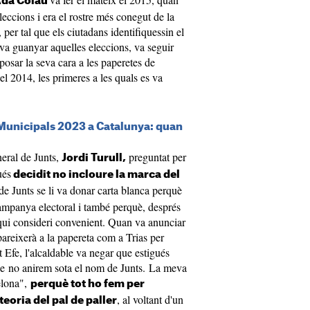
da Colau
leccions i era el rostre més conegut de la
er tal que els ciutadans identifiquessin el
 va guanyar aquelles eleccions, va seguir
posar la seva cara a les paperetes de
l 2014, les primeres a les quals es va
 Municipals 2023 a Catalunya: quan
neral de Junts,
preguntat per
Jordi Turull,
ués
decidit no incloure la marca del
de Junts se li va donar carta blanca perquè
campanya electoral i també perquè, després
qui consideri convenient. Quan va anunciar
pareixerà a la papereta com a Trias per
Efe, l'alcaldable va negar que estigués
que no anirem sota el nom de Junts. La meva
elona",
perquè tot ho fem per
, al voltant d'un
teoria del pal de paller