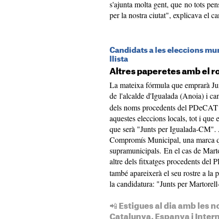
s'ajunta molta gent, que no tots pen
per la nostra ciutat", explicava el ca
Candidats a les eleccions mun
llista
Altres paperetes amb el r
La mateixa fórmula que emprarà Junt
de l'alcalde d'Igualada (Anoia) i can
dels noms procedents del PDeCAT qu
aquestes eleccions locals, tot i que 
que serà "Junts per Igualada-CM". 
Compromís Municipal, una marca que
supramunicipals. En el cas de Marto
altre dels fitxatges procedents del
també apareixerà el seu rostre a la
la candidatura: "Junts per Martorel
📲 Estigues al dia amb les n
Catalunya, Espanya i Inter