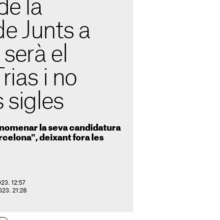
de la
e Junts a
serà el
rias i no
 sigles
 anomenar la seva candidatura
arcelona", deixant fora les
023. 12:57
2023. 21:28