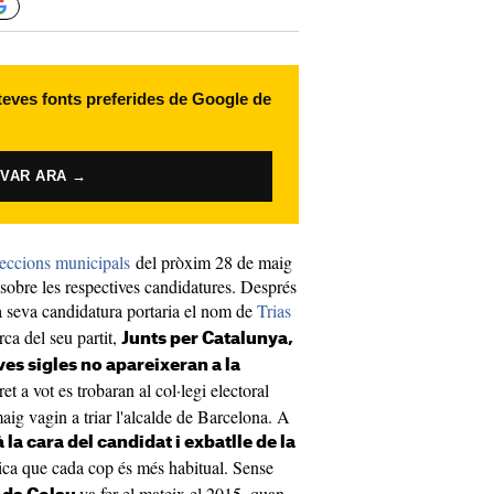
 teves fonts preferides de Google de
IVAR ARA →
leccions
municipals
del pròxim 28 de maig
sobre les respectives candidatures. Després
 seva candidatura portaria el nom de
Trias
rca del seu partit,
Junts per Catalunya,
es sigles no apareixeran a la
t a vot es trobaran al col·legi electoral
ig vagin a triar l'alcalde de Barcelona. A
la cara del candidat i exbatlle de la
ica que cada cop és més habitual. Sense
va fer el mateix el 2015, quan