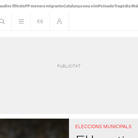
udios filtrats
PP menors migrants
Catalunya nou cim
Peinado
Tragèdia Ma
ELECCIONS MUNICIPALS