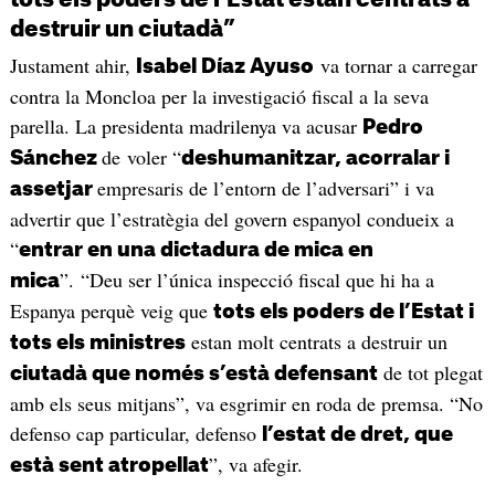
destruir un ciutadà”
Justament ahir,
va tornar a carregar
Isabel Díaz Ayuso
contra la Moncloa per la investigació fiscal a la seva
parella. La presidenta madrilenya va acusar
Pedro
de voler “
Sánchez
deshumanitzar, acorralar i
empresaris de l’entorn de l’adversari” i va
assetjar
advertir que l’estratègia del govern espanyol condueix a
“
entrar en una dictadura de mica en
”. “Deu ser l’única inspecció fiscal que hi ha a
mica
Espanya perquè veig que
tots els poders de l’Estat i
estan molt centrats a destruir un
tots els ministres
de tot plegat
ciutadà que només s’està defensant
amb els seus mitjans”, va esgrimir en roda de premsa. “No
defenso cap particular, defenso
l’estat de dret, que
”, va afegir.
està sent atropellat