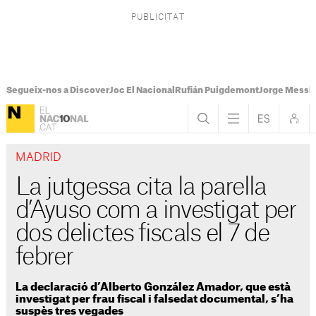
Segueix-nos a Discover
Joc El Nacional
Rufián Puigdemont
Jorge Messi
MADRID
La jutgessa cita la parella
d’Ayuso com a investigat per
dos delictes fiscals el 7 de
febrer
La declaració d’Alberto González Amador, que està
investigat per frau fiscal i falsedat documental, s’ha
suspès tres vegades