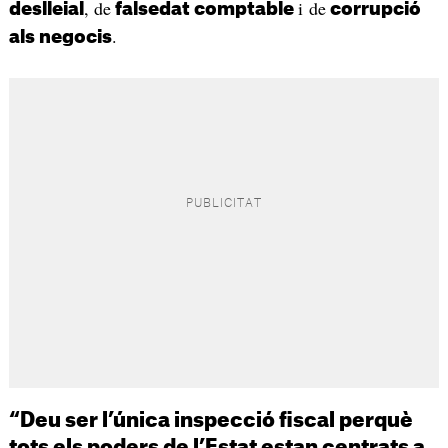
, de
i de
deslleial
falsedat comptable
corrupció
.
als negocis
“Deu ser l’única inspecció fiscal perquè
tots els poders de l’Estat estan centrats a