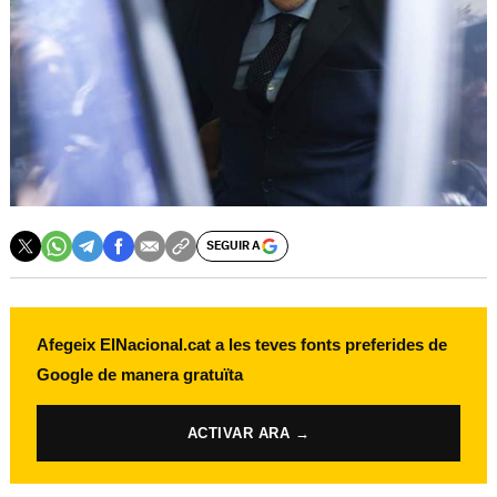
SEGUIR A
Afegeix ElNacional.cat a les teves fonts preferides de
Google de manera gratuïta
ACTIVAR ARA →