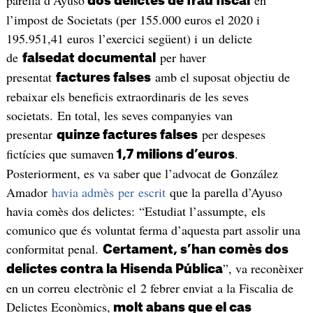
dos delictes de frau fiscal
l’impost de Societats (per 155.000 euros el 2020 i
195.951,41 euros l’exercici següent) i un delicte
de
per haver
falsedat documental
presentat
amb el suposat objectiu de
factures falses
rebaixar els beneficis extraordinaris de les seves
societats. En total, les seves companyies van
presentar
per despeses
quinze factures falses
fictícies que sumaven
.
1,7 milions d’euros
Posteriorment, es va saber que l’advocat de González
Amador
havia admès per escrit
que la parella d’Ayuso
havia comès dos delictes: “Estudiat l’assumpte, els
comunico que és voluntat ferma d’aquesta part assolir una
conformitat penal.
Certament, s’han comès dos
”, va reconèixer
delictes contra la Hisenda Pública
en un correu electrònic el 2 febrer enviat a la Fiscalia de
Delictes Econòmics,
molt abans que el cas