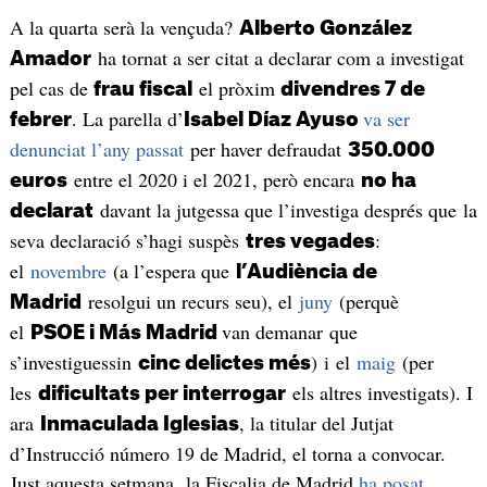
A la quarta serà la vençuda?
Alberto González
ha tornat a ser citat a declarar com a investigat
Amador
pel cas de
el pròxim
frau fiscal
divendres 7 de
. La parella d’
va ser
febrer
Isabel Díaz Ayuso
denunciat l’any passat
per haver defraudat
350.000
entre el 2020 i el 2021, però encara
euros
no ha
davant la jutgessa que l’investiga després que la
declarat
seva declaració s’hagi suspès
:
tres vegades
el
novembre
(a l’espera que
l’Audiència de
resolgui un recurs seu), el
juny
(perquè
Madrid
el
van demanar que
PSOE i Más Madrid
s’investiguessin
) i el
maig
(per
cinc delictes més
les
els altres investigats). I
dificultats per interrogar
ara
, la titular del Jutjat
Inmaculada Iglesias
d’Instrucció número 19 de Madrid, el torna a convocar.
Just aquesta setmana, la Fiscalia de Madrid
ha posat