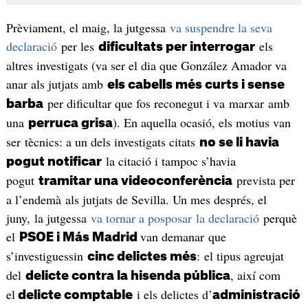
Prèviament, el maig, la jutgessa
va suspendre la seva
declaració
per les
els
dificultats per interrogar
altres investigats (va ser el dia que González Amador va
anar als jutjats amb
els cabells més curts i sense
per dificultar que fos reconegut i va marxar amb
barba
una
). En aquella ocasió, els motius van
perruca grisa
ser tècnics: a un dels investigats citats
no se li havia
la citació i tampoc s’havia
pogut notificar
pogut
prevista per
tramitar una videoconferència
a l’endemà als jutjats de Sevilla. Un mes després, el
juny, la jutgessa
va tornar a posposar la declaració
perquè
el
van demanar que
PSOE i Más Madrid
s’investiguessin
: el tipus agreujat
cinc delictes més
del
, així com
delicte contra la hisenda pública
el
i els delictes d’
delicte comptable
administració