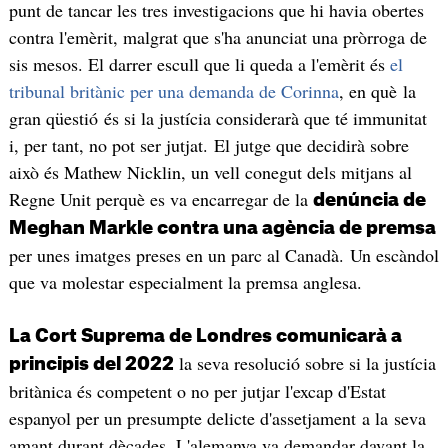
punt de tancar les tres investigacions que hi havia obertes
contra l'emèrit, malgrat que s'ha anunciat una pròrroga de
sis mesos. El darrer escull que li queda a l'emèrit és
el
tribunal britànic per una demanda de Corinna
, en què la
gran qüestió és si la justícia considerarà que té immunitat
i, per tant, no pot ser jutjat. El jutge que decidirà sobre
això és Mathew Nicklin, un vell conegut dels mitjans al
Regne Unit perquè es va encarregar de la
denúncia de
Meghan Markle contra una agència de premsa
per unes imatges preses en un parc al Canadà. Un escàndol
que va molestar especialment la premsa anglesa.
La Cort Suprema de Londres comunicarà a
la seva resolució sobre si la justícia
principis del 2022
britànica és competent o no per jutjar l'excap d'Estat
espanyol per un presumpte delicte d'assetjament a la seva
amant durant dècades. L'alemanya va demandar davant la