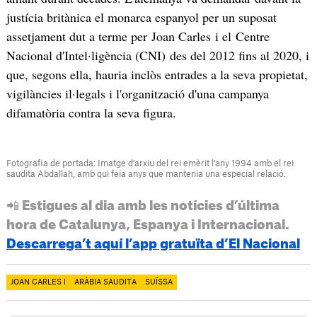
justícia britànica el monarca espanyol per un suposat
assetjament dut a terme per Joan Carles i el Centre
Nacional d'Intel·ligència (CNI) des del 2012 fins al 2020, i
que, segons ella, hauria inclòs entrades a la seva propietat,
vigilàncies il·legals i l'organització d'una campanya
difamatòria contra la seva figura.
Fotografia de portada: Imatge d'arxiu del rei emèrit l'any 1994 amb el rei
saudita Abdallah, amb qui feia anys que mantenia una especial relació.
📲 Estigues al dia amb les notícies d’última
hora de Catalunya, Espanya i Internacional.
Descarrega’t aquí l’app gratuïta d’El Nacional
JOAN CARLES I
ARÀBIA SAUDITA
SUÏSSA