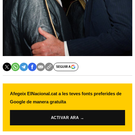
SEGUIR A
Afegeix ElNacional.cat a les teves fonts preferides de
Google de manera gratuïta
ACTIVAR ARA →