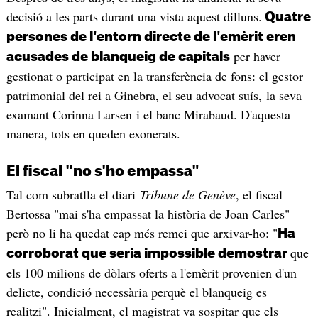
decisió a les parts durant una vista aquest dilluns.
Quatre
persones de l'entorn directe de l'emèrit eren
per haver
acusades de blanqueig de capitals
gestionat o participat en la transferència de fons: el gestor
patrimonial del rei a Ginebra, el seu advocat suís, la seva
examant Corinna Larsen i el banc Mirabaud. D'aquesta
manera, tots en queden exonerats.
El fiscal "no s'ho empassa"
Tal com subratlla el diari
Tribune de Genève
, el fiscal
Bertossa "mai s'ha empassat la història de Joan Carles"
però no li ha quedat cap més remei que arxivar-ho: "
Ha
que
corroborat que seria impossible demostrar
els 100 milions de dòlars oferts a l'emèrit provenien d'un
delicte, condició necessària perquè el blanqueig es
realitzi". Inicialment, el magistrat va sospitar que els