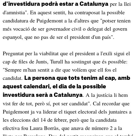
per la llei
d'investidura podrà estar a Catalunya
d'amnistia". En aquest sentit, ha contraposat la possible
candidatura de Puigdemont a la d'altres que "potser tenien
més vocació de ser governador civil o delegat del govern
espanyol, que no pas de ser el president d'un país".
Preguntat per la viabilitat que el president a l'exili sigui el
cap de files de Junts, Turull ha sostingut que és possible:
"Sempre m'han sentit a dir que volíem que ell fos el
candidat.
La persona que tots tenim al cap, amb
aquest calendari, el dia de la possible
. A la justícia li hem
investidura serà a Catalunya
vist fer de tot, però sí, pot ser candidat". Cal recordar que
Puigdemont ja va liderar el tiquet electoral dels juntaires a
les eleccions del 14 de febrer, però que la candidata
efectiva fou Laura Borràs, que anava de número 2 a la
llista per Barcelona. Des del partit reconeixen que el també