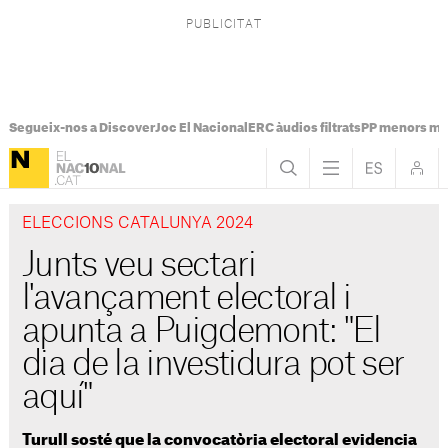
Segueix-nos a Discover
Joc El Nacional
ERC àudios filtrats
PP menors mi
ELECCIONS CATALUNYA 2024
Junts veu sectari
l'avançament electoral i
apunta a Puigdemont: "El
dia de la investidura pot ser
aquí"
Turull sosté que la convocatòria electoral evidencia