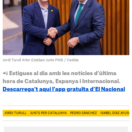
Jordi Turull AItor Esteban Junts PNB / Cedida
📲 Estigues al dia amb les notícies d’última
hora de Catalunya, Espanya i Internacional.
Descarrega’t aquí l’app gratuïta d’El Nacional
JORDI TURULL
JUNTS PER CATALUNYA
PEDRO SÁNCHEZ
ISABEL DÍAZ AYUSO