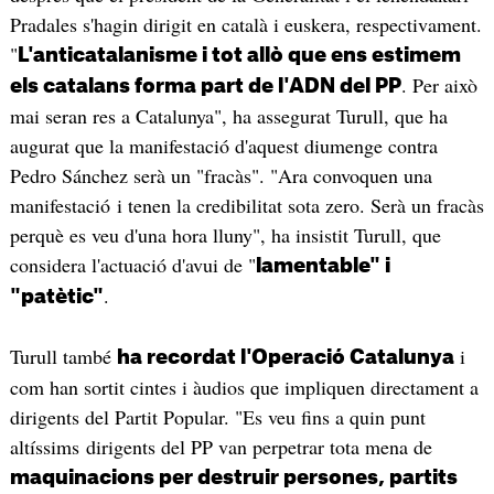
Pradales s'hagin dirigit en català i euskera, respectivament.
"
L'anticatalanisme i tot allò que ens estimem
. Per això
els catalans forma part de l'ADN del PP
mai seran res a Catalunya", ha assegurat Turull, que ha
augurat que la manifestació d'aquest diumenge contra
Pedro Sánchez serà un "fracàs". "Ara convoquen una
manifestació i tenen la credibilitat sota zero. Serà un fracàs
perquè es veu d'una hora lluny", ha insistit Turull, que
considera l'actuació d'avui de "
lamentable" i
.
"patètic"
Turull també
i
ha recordat l'Operació Catalunya
com han sortit cintes i àudios que impliquen directament a
dirigents del Partit Popular. "Es veu fins a quin punt
altíssims dirigents del PP van perpetrar tota mena de
maquinacions per destruir persones, partits