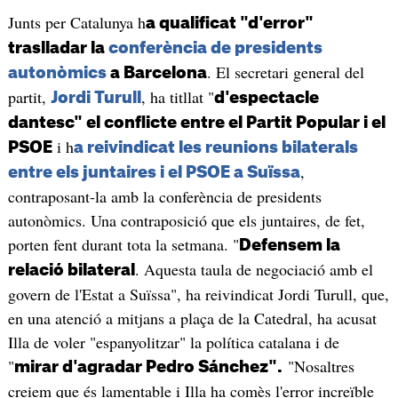
Junts per Catalunya h
a qualificat "d'error"
traslladar la
conferència de presidents
. El secretari general del
autonòmics
a Barcelona
partit,
, ha titllat "
Jordi Turull
d'espectacle
dantesc" el conflicte entre el Partit Popular i el
i h
PSOE
a reivindicat les reunions bilaterals
,
entre els juntaires i el PSOE a Suïssa
contraposant-la amb la conferència de presidents
autonòmics. Una contraposició que els juntaires, de fet,
porten fent durant tota la setmana. "
Defensem la
. Aquesta taula de negociació amb el
relació bilateral
govern de l'Estat a Suïssa", ha reivindicat Jordi Turull, que,
en una atenció a mitjans a plaça de la Catedral, ha acusat
Illa de voler "espanyolitzar" la política catalana i de
"
"Nosaltres
mirar d'agradar Pedro Sánchez".
creiem que és lamentable i Illa ha comès l'error increïble