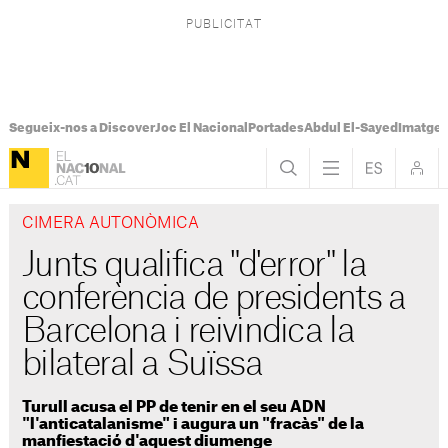
Segueix-nos a Discover
Joc El Nacional
Portades
Abdul El-Sayed
Imatges
CIMERA AUTONÒMICA
Junts qualifica "d'error" la
conferència de presidents a
Barcelona i reivindica la
bilateral a Suïssa
Turull acusa el PP de tenir en el seu ADN
"l'anticatalanisme" i augura un "fracàs" de la
manfiestació d'aquest diumenge