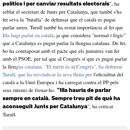
", ha
polítics i per canviar resultats electorals
reblat el secretari de Junts per Catalunya, que també s'ha
fet seva la "batalla" de defensar que el català es pugui
parlar arreu. Turull també ha restat importància al fet que
Illa hagi parlat en català
, ja que considera "normal i lògic"
que a Catalunya es pugui parlar la llengua catalana. De fet,
ho ha contraposat amb el pacte que els juntaires van fer
amb el PSOE, per tal que al Congrés sí que es pugui parlar
la llen
gua catalana. "El mèrit és al Congrés", ha defensat
Turull, que ha reivindicat la seva lluita per
l'oficialitat del
català a la Unió Europea i ha carregat contra el PP pels
seus intents de frenar-ho.
"Illa hauria de parlar
sempre en català. Sempre treu pit de què ha
", ha criticat
aconseguit Junts per Catalunya
Turull.