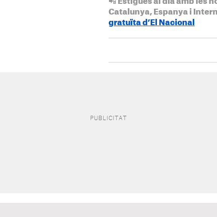
📲 Estigues al dia amb les n
Catalunya, Espanya i Inter
gratuïta d’El Nacional