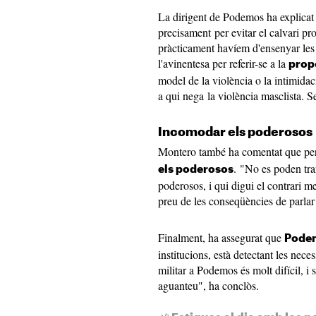
La dirigent de Podemos ha explicat q
precisament per evitar el calvari p
pràcticament havíem d'ensenyar les 
l'avinentesa per referir-se a la
prop
model de la violència o la intimidac
a qui nega la violència masclista. S
Incomodar els poderosos
Montero també ha comentat que per 
. "No es poden tra
els poderosos
poderosos, i qui digui el contrari me
preu de les conseqüències de parlar 
Finalment, ha assegurat que
Pode
institucions, està detectant les neces
militar a Podemos és molt difícil, i
aguanteu", ha conclòs.