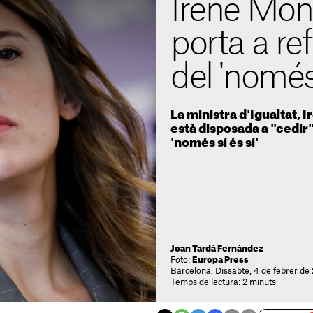
Irene Mont
porta a ref
del 'només 
La ministra d'Igualtat,
està disposada a "cedir" 
'només sí és sí'
Joan Tardà Fernández
Foto:
Europa Press
Barcelona. Dissabte, 4 de febrer de
Temps de lectura: 2 minuts