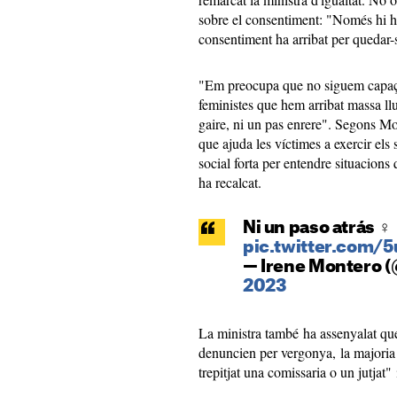
sobre el consentiment: "Només hi h
consentiment ha arribat per quedar-
"Em preocupa que no siguem capaços
feministes que hem arribat massa llu
gaire, ni un pas enrere". Segons Mont
que ajuda les víctimes a exercir els
social forta per entendre situacion
ha recalcat.
Ni un paso atrás ♀️
pic.twitter.com
— Irene Montero 
2023
La ministra també ha assenyalat que
denuncien per vergonya, la majoria 
trepitjat una comissaria o un jutjat" 