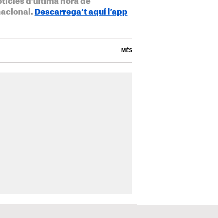
otícies d’última hora de
nacional.
Descarrega’t aquí l’app
MÉS