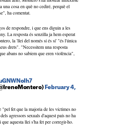
a una cosa en què no cediré, perquè el
se", ha comentat.
 de respondre, i que ens diguin a les
ny. La resposta és senzilla ja hem esperat
ero, la 'llei del només sí és sí' "és l'única
 seus drets". "Necessitem una resposta
s que abans no sabíem que eren violència",
/5uGNWNolh7
(@IreneMontero)
February 4,
 "pel fet que la majoria de les víctimes no
dels agressors sexuals d'aquest país no ha
i que aquesta llei s'ha fet per corregir-ho.