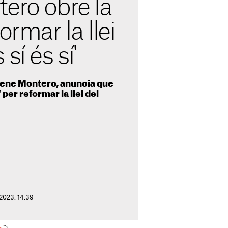
ero obre la
ormar la llei
sí és sí'
 Irene Montero, anuncia que
per reformar la llei del
 2023. 14:39