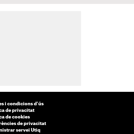
s i condicions d'ús
ca de privacitat
ica de cookies
rències de privacitat
istrar servei Utiq