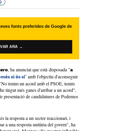
 teves fonts preferides de Google de
IVAR ARA →
, ha anunciat que està disposada "
tero
a
amb l'objectiu d'aconseguir
omés sí és sí'
. "No tenim un acord amb el PSOE, tenim
he tingut més ganes d'arribar a un acord",
 de presentació de candidatures de Podemos
 és la resposta a un sector reaccionari, i
ibar a una resposta unitària del govern", ha
obstant això, Montero s'ha mostrat inflexible