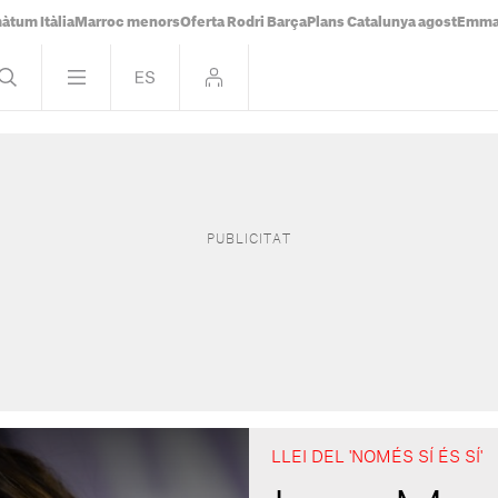
àtum Itàlia
Marroc menors
Oferta Rodri Barça
Plans Catalunya agost
Emma 
LLEI DEL 'NOMÉS SÍ ÉS SÍ'