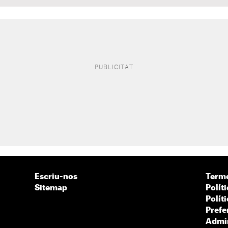
Escriu-nos
Terme
Sitemap
Políti
Polít
Prefe
Admin