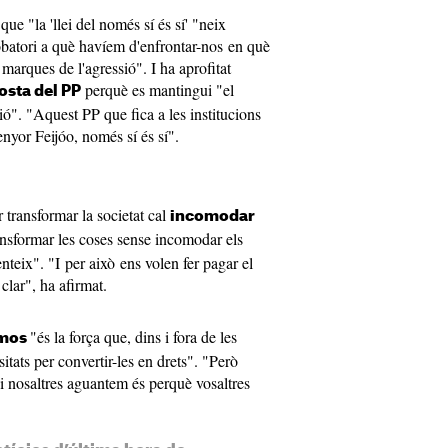
ue "la 'llei del només sí és sí' "neix
robatori a què havíem d'enfrontar-nos en què
marques de l'agressió". I ha aprofitat
perquè es mantingui "el
osta del PP
ió". "Aquest PP que fica a les institucions
enyor Feijóo, només sí és sí".
transformar la societat cal
incomodar
nsformar les coses sense incomodar els
nteix". "I per això ens volen fer pagar el
clar", ha afirmat.
"és la força que, dins i fora de les
mos
sitats per convertir-les en drets". "Però
 si nosaltres aguantem és perquè vosaltres