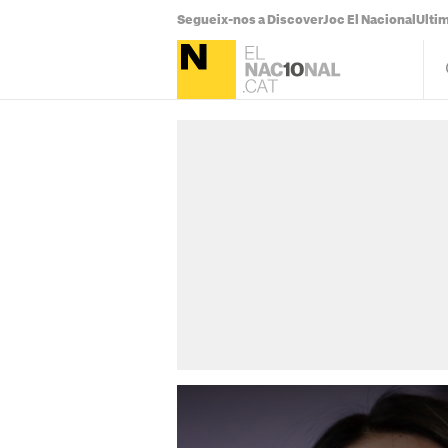
Segueix-nos a Discover
Joc El Nacional
Ultim