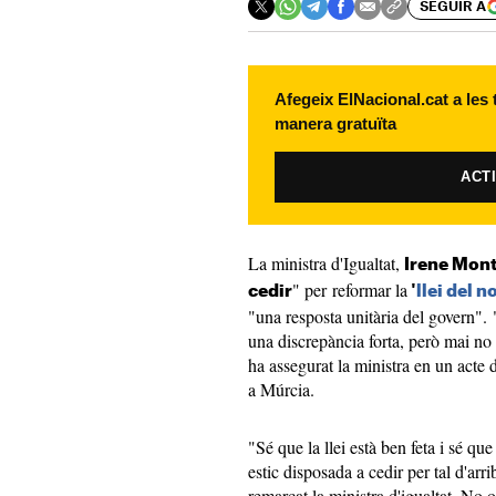
SEGUIR A
Afegeix ElNacional.cat a les
manera gratuïta
ACT
La ministra d'Igualtat,
Irene Mon
" per reformar la
cedir
'
llei del n
"una resposta unitària del govern"
una discrepància forta, però mai no 
ha assegurat la ministra en un acte
a Múrcia.
"Sé que la llei està ben feta i sé que
estic disposada a cedir per tal d'arr
remarcat la ministra d'igualtat. No 