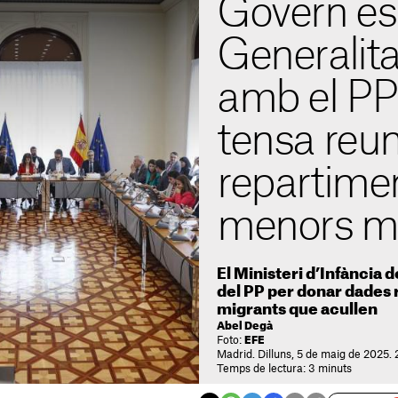
Govern es
Generalit
amb el PP
tensa reun
repartime
menors m
El Ministeri d’Infància 
del PP per donar dades 
migrants que acullen
Abel Degà
Foto:
EFE
Madrid. Dilluns, 5 de maig de 2025. 
Temps de lectura: 3 minuts