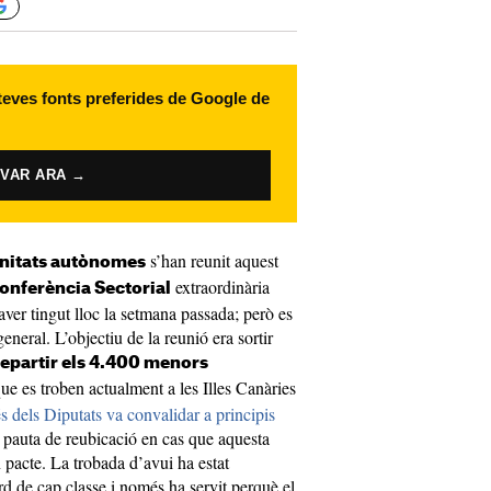
 teves fonts preferides de Google de
IVAR ARA →
s’han reunit aquest
itats autònomes
extraordinària
onferència Sectorial
aver tingut lloc la setmana passada; però es
neral. L’objectiu de la reunió era sortir
repartir els 4.400 menors
ue es troben actualment a les Illes Canàries
s dels Diputats va convalidar a principis
 pauta de reubicació en cas que aquesta
n pacte. La trobada d’avui ha estat
rd de cap classe i només ha servit perquè el