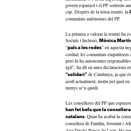
govern espanyol i el PP sortissin am
cap. Després de la tensa reunió, la
comunitats autònomes del PP.
La primera a valorar la reunió ha es
Socials i Inclusió,
Mònica Martí
“
” en aquesta ne
pals a les rodes
cordial; les comunitats empatitzem 
però hi ha autonomies responsables i
àgil”, ha dit en unes declaracions en
de Catalunya, ja que é
“solidari”
acull actualment; motiu pel qual en e
menys se’n quedi.
Les conselleres del PP que esperaven
han fet befa que la consellera
. Quan ha acabat la consel
catalans
consellera de Família, Joventut i Af
Ana Dávila-Ponce de León. Ha parl