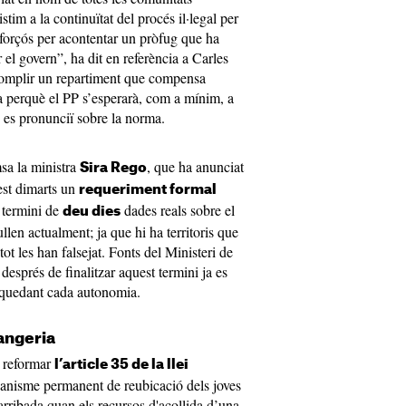
im a la continuïtat del procés il·legal per
i forçós per acontentar un pròfug que ha
r el govern”, ha dit en referència a Carles
omplir un repartiment que compensa
ya perquè el PP s’esperarà, com a mínim, a
es pronunciï sobre la norma.
msa la ministra
, que ha anunciat
Sira Rego
est dimarts un
requeriment formal
 termini de
dades reals sobre el
deu dies
en actualment; ja que hi ha territoris que
tot les han falsejat. Fonts del Ministeri de
després de finalitzar aquest termini ja es
 quedant cada autonomia.
rangeria
a reformar
l’article 35 de la llei
ecanisme permanent de reubicació dels joves
arribada quan els recursos d'acollida d’una