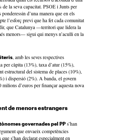
 de la seva capacitat. PSOE i Junts per
is ponderessin d’una manera que en els
pte l’esforç previ que ha fet cada comunitat
ir, que Catalunya —territori que lidera la
més menors— sigui qui menys n’aculli en la
, amb les seves respectives
iteris
a per càpita (13%), taxa d’atur (15%),
t estructural del sistema de places (10%),
(2%) i dispersió (2%). A banda, el govern
0 milions d’euros per finançar aquesta nova
iment de menors estrangers
s’han
tònomes governades pel PP
’argument que envaeix competències
s que s’han declarat especialment en