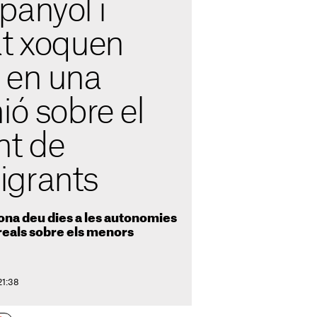
panyol i
at xoquen
 en una
ió sobre el
nt de
igrants
dona deu dies a les autonomies
reals sobre els menors
21:38