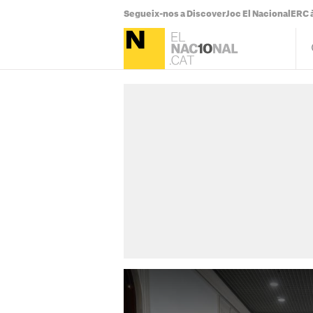
Segueix-nos a Discover
Joc El Nacional
ERC à