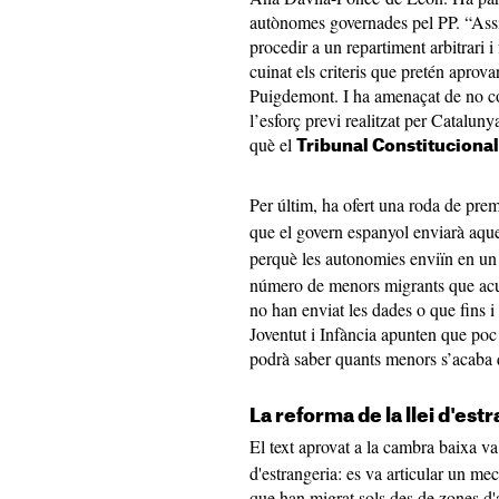
autònomes governades pel PP. “Assist
procedir a un repartiment arbitrari 
cuinat els criteris que pretén aprova
Puigdemont. I ha amenaçat de no c
l’esforç previ realitzat per Catalun
què el
Tribunal Constitucional
Per últim, ha ofert una roda de pre
que el govern espanyol enviarà aqu
perquè les autonomies enviïn en un
número de menors migrants que acull
no han enviat les dades o que fins i 
Joventut i Infància apunten que poc 
podrà saber quants menors s’acaba
La reforma de la llei d'est
El text aprovat a la cambra baixa v
d'estrangeria: es va articular un m
que han migrat sols des de zones d'