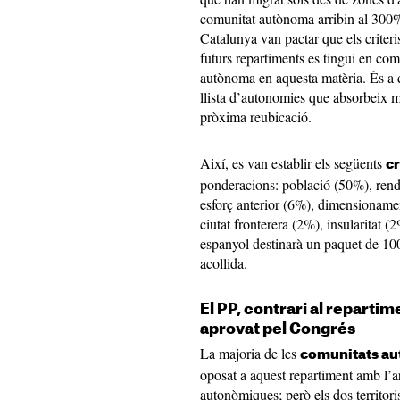
comunitat autònoma arribin al 300%
Catalunya van pactar que els criter
futurs repartiments es tingui en com
autònoma en aquesta matèria. És a d
llista d’autonomies que absorbeix 
pròxima reubicació.
Així, es van establir els següents
cr
ponderacions: població (50%), rend
esforç anterior (6%), dimensionamen
ciutat fronterera (2%), insularitat 
espanyol destinarà un paquet de 10
acollida.
El PP, contrari al repart
aprovat pel Congrés
La majoria de les
comunitats au
oposat a aquest repartiment amb l
autonòmiques; però els dos territori