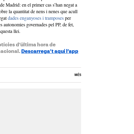
 de Madrid: en el primer cas s’han negat a
bre la quantitat de nens i nenes que acull
regat
dades enganyoses i tramposes
per
es autonomies governades pel PP, de fet,
questa llei.
otícies d’última hora de
nacional.
Descarrega’t aquí l’app
MÉS