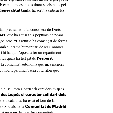
b cara de pocs amics tirant-se els plats pel
també ha sortit a criticar les
Generalitat
tat, precisament, la consellera de Drets
, que ha acusat els populars de posar
nez
gociació. “La reunió ha començat de forma
amb el drama humanitari de les Canàries;
 hi ha qui s’oposa a fer un repartiment
 les quals ha tret pit de
l’esperit
s la comunitat autònoma que més menors
l nou repartiment serà el territori que
 el seu torn a parlar davant dels mitjans
 destaqués el caràcter solidari dels
lera catalana, ha estat el torn de la
ers Socials de la
,
Comunitat de Madrid
at en nom de totes les comunitats