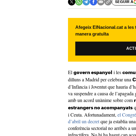
SEGUIR A
Afegeix ElNacional.cat a les
manera gratuïta
ACT
El
i les
govern espanyol
comun
dilluns a Madrid per celebrar una
C
d’Infància i Joventut que hauria d’h
va suspendre a causa de l’apagada ge
amb un acord unànime sobre com
q
estrangers no acompanyats
i Ceuta. Afortunadament,
el Congré
d’abril un decret
que ja establia una
conferència sectorial no arribés a u
infructífera. No hi ha hagut cap aco