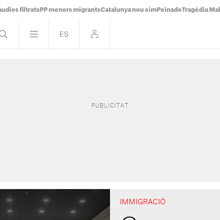
udios filtrats
PP menors migrants
Catalunya nou cim
Peinado
Tragèdia Ma
IMMIGRACIÓ