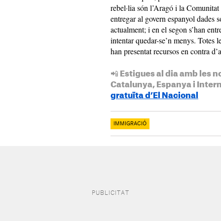
rebel·lia són l’Aragó i la Comunitat
entregar al govern espanyol dades so
actualment; i en el segon s’han ent
intentar quedar-se’n menys. Totes l
han presentat recursos en contra d’a
📲 Estigues al dia amb les n
Catalunya, Espanya i Inter
gratuïta d’El Nacional
IMMIGRACIÓ