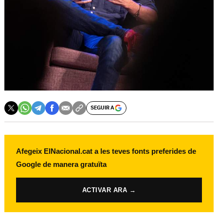
SEGUIR A
Afegeix ElNacional.cat a les teves fonts preferides de
Google de manera gratuïta
ACTIVAR ARA →