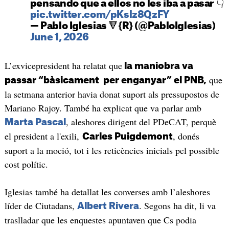
pensando que a ellos no les iba a pasar 👇
pic.twitter.com/pKslz8QzFY
— Pablo Iglesias 🔻{R} (@PabloIglesias)
June 1, 2026
L’exvicepresident ha relatat que
la maniobra va
que
passar “bàsicament per enganyar” el PNB,
la setmana anterior havia donat suport als pressupostos de
Mariano Rajoy. També ha explicat que va parlar amb
, aleshores dirigent del PDeCAT, perquè
Marta Pascal
el president a l'exili,
, donés
Carles Puigdemont
suport a la moció, tot i les reticències inicials pel possible
cost polític.
Iglesias també ha detallat les converses amb l’aleshores
líder de Ciutadans,
. Segons ha dit, li va
Albert Rivera
traslladar que les enquestes apuntaven que Cs podia