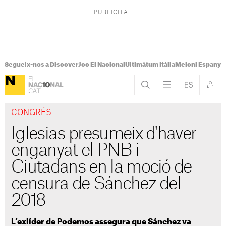
Segueix-nos a Discover
Joc El Nacional
Ultimàtum Itàlia
Meloni Espanya
CONGRÉS
Iglesias presumeix d'haver
enganyat el PNB i
Ciutadans en la moció de
censura de Sánchez del
2018
L’exlíder de Podemos assegura que Sánchez va