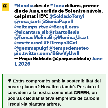
#Bondia
des de
#Tona
dilluns, primer
dia de Juny, sortida de Sol entre núvols,
cel pintat i 15°C
@SoldadoTonyi
@rosa_tanti
@SoniaPapell
@eltemps_rtve
@SergiLoras
@alcantara_alb
@rbartolisala
@TomasMolinaB
@Monica_Usart
@meteorac1
#ElTemps3Cat
@gemmapuigf
@tempsdemeteo
pic.twitter.com/BGwVylJwI1
— Paqui Soldado (@paquisoldado)
June
1, 2026
🌳 Estàs compromès amb la sostenibilitat del
nostre planeta? Nosaltres també. Per això et
convidem a la nostra comunitat GREEN, on
podràs calcular la teva empremta de carboni
i reduir-la plantant arbres.