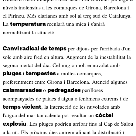
núvols inofensius a les comarques de Girona, Barcelona i
el Pirineu. Més clarianes amb sol al terç sud de Catalunya.
La
recularà una mica i s'anirà
temperatura
normalitzant la situació.
per dijous per l'arribada d'un
Canvi radical de temps
solc amb aire fred en altura. Augment de la inestabilitat la
segona meitat del dia. Cel mig o molt ennuvolat amb
i
a moltes comarques,
pluges
tempestes
preferentment entre Girona i Barcelona. Atenció algunes
o
perilloses
calamarsades
pedregades
acompanyades de patacs d'aigua o fenòmens extrems i de
, la interacció de les nuvolades amb
temps violent
l'aigua del mar tan calenta pot resultar un
còctel
. Les pluges podrien arribar fins al Cap de Salou
explosiu
a la nit. Els pròxims dies anirem afinant la distribució i