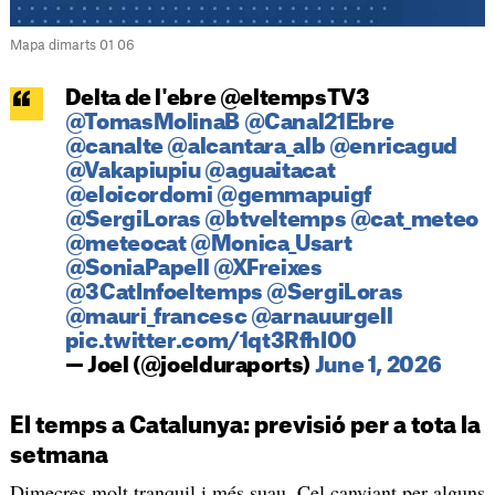
Mapa dimarts 01 06
Delta de l'ebre @eltempsTV3
@TomasMolinaB
@Canal21Ebre
@canalte
@alcantara_alb
@enricagud
@Vakapiupiu
@aguaitacat
@eloicordomi
@gemmapuigf
@SergiLoras
@btveltemps
@cat_meteo
@meteocat
@Monica_Usart
@SoniaPapell
@XFreixes
@3CatInfoeltemps
@SergiLoras
@mauri_francesc
@arnauurgell
pic.twitter.com/1qt3RfhI00
— Joel (@joelduraports)
June 1, 2026
El temps a Catalunya: previsió per a tota la
setmana
Dimecres molt tranquil i més suau. Cel canviant per alguns