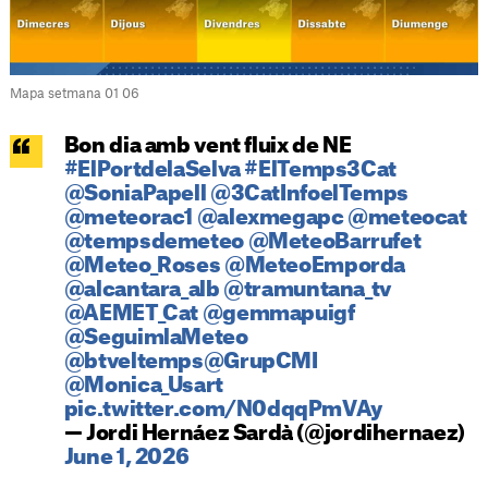
Mapa setmana 01 06
Bon dia amb vent fluix de NE
#ElPortdelaSelva
#ElTemps3Cat
@SoniaPapell
@3CatInfoelTemps
@meteorac1
@alexmegapc
@meteocat
@tempsdemeteo
@MeteoBarrufet
@Meteo_Roses
@MeteoEmporda
@alcantara_alb
@tramuntana_tv
@AEMET_Cat
@gemmapuigf
@SeguimlaMeteo
@btveltemps
@GrupCMI
@Monica_Usart
pic.twitter.com/N0dqqPmVAy
— Jordi Hernáez Sardà (@jordihernaez)
June 1, 2026