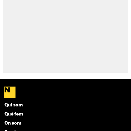
Qui som
Què fem
On som