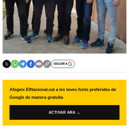
SEGUIR A
Afegeix ElNacional.cat a les teves fonts preferides de
Google de manera gratuïta
ACTIVAR ARA →