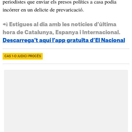
periodistes que enviar els presos polítics a casa podia
incórrer en un delicte de prevaricació.
📲 Estigues al dia amb les notícies d’última
hora de Catalunya, Espanya i Internacional.
Descarrega’t aquí l’app gratuïta d’El Nacional
CAS 1-O JUDICI PROCÉS