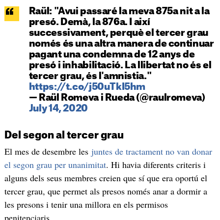
Raül: "Avui passaré la meva 875a nit a la
presó. Demà, la 876a. I així
successivament, perquè el tercer grau
només és una altra manera de continuar
pagant una condemna de 12 anys de
presó i inhabilitació. La llibertat no és el
tercer grau, és l'amnistia."
https://t.co/j50uTkI5hm
— Raül Romeva i Rueda (@raulromeva)
July 14, 2020
Del segon al tercer grau
El mes de desembre les
juntes de tractament no van donar
el segon grau per unanimitat
. Hi havia diferents criteris i
alguns dels seus membres creien que sí que era oportú el
tercer grau, que permet als presos només anar a dormir a
les presons i tenir una millora en els permisos
penitenciaris.