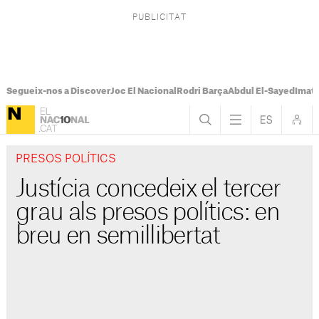
Segueix-nos a Discover
Joc El Nacional
Rodri Barça
Abdul El-Sayed
Imatg
PRESOS POLÍTICS
Justícia concedeix el tercer
grau als presos polítics: en
breu en semillibertat