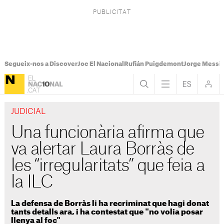
Segueix-nos a Discover
Joc El Nacional
Rufián Puigdemont
Jorge Messi
JUDICIAL
Una funcionària afirma que
va alertar Laura Borràs de
les “irregularitats” que feia a
la ILC
La defensa de Borràs li ha recriminat que hagi donat
tants detalls ara, i ha contestat que "no volia posar
llenya al foc"