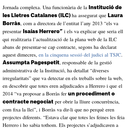
Jornada complexa. Una funcionària de la
Institució de
ha assegurat que
les Lletres Catalanes (ILC)
Laura
, com a directora de l’entitat l’any 2013 “els va
Borràs
presentar
i els va explicar que seria ell
Isaías Herrero”
qui realitzaria l’actualització de la plana web de la ILC
abans de presentar-se cap contracte, segons ha declarat
aquest dimecres,
en la cinquena sessió del judici al TSJC
.
, responsable de la gestió
Assumpta Pagespetit
administrativa de la Institució, ha detallat “diverses
irregularitats” que va detectar en els treballs sobre la web,
en descobrir que totes eren adjudicades a Herrero i que el
2014 “va proposar a Borràs fer
un procediment o
per obrir la lliure concurrència,
contracte negociat
com fixa la llei”, i Borràs va dir-li que no perquè eren
projectes diferents. “Estava clar que totes les feines les feia
Herrero i ho sabia tothom. Els projectes s’adjudicaven a