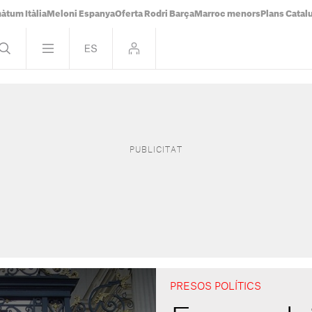
àtum Itàlia
Meloni Espanya
Oferta Rodri Barça
Marroc menors
Plans Catal
PRESOS POLÍTICS