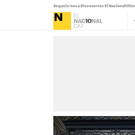
Segueix-nos a Discover
Joc El Nacional
Ultim