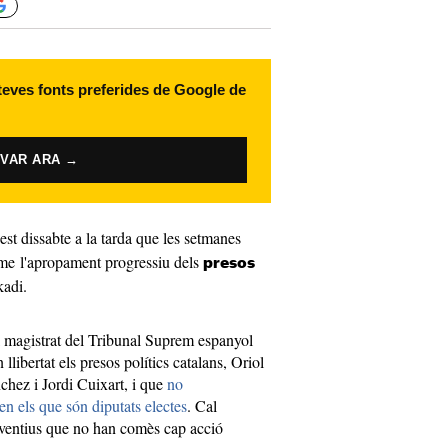
 teves fonts preferides de Google de
IVAR ARA →
st dissabte a la tarda que les setmanes
erme l'apropament progressiu dels
presos
adi.
l magistrat del Tribunal Suprem espanyol
llibertat els presos polítics catalans, Oriol
chez i Jordi Cuixart, i que
no
en els que són diputats electes
. Cal
eventius que no han comès cap acció