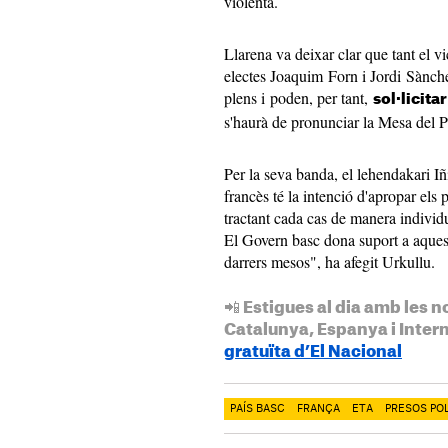
violenta.
Llarena va deixar clar que tant el v
electes Joaquim Forn i Jordi Sànchez
plens i poden, per tant,
sol·licita
s'haurà de pronunciar la Mesa del 
Per la seva banda, el lehendakari I
francès té la intenció d'apropar els
tractant cada cas de manera individ
El Govern basc dona suport a aquests
darrers mesos", ha afegit Urkullu.
📲 Estigues al dia amb les n
Catalunya, Espanya i Inter
gratuïta d’El Nacional
PAÍS BASC
FRANÇA
ETA
PRESOS POL