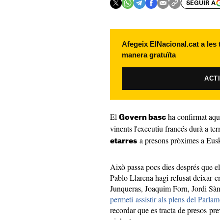
SEGUIR A
Afegeix ElNacional.cat a les
manera gratuïta
ACT
El
ha confirmat aque
Govern basc
vinents l'executiu francés durà a t
a presons pròximes a Eusk
etarres
Això passa pocs dies després que e
Pablo Llarena hagi refusat deixar en 
Junqueras, Joaquim Forn, Jordi Sàn
permeti assistir als plens del Parlam
recordar que es tracta de presos pr