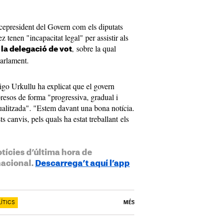
icepresident del Govern com els diputats
 tenen "incapacitat legal" per assistir als
, sobre la qual
r la delegació de vot
Parlament.
ñigo Urkullu ha explicat que el govern
 presos de forma "progressiva, gradual i
ualitzada". "Estem davant una bona notícia.
 canvis, pels quals ha estat treballant els
otícies d’última hora de
nacional.
Descarrega’t aquí l’app
ÍTICS
MÉS