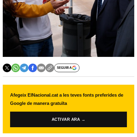
SEGUIR A
Afegeix ElNacional.cat a les teves fonts preferides de
Google de manera gratuïta
ACTIVAR ARA →