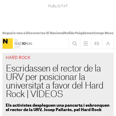
Segueix-nos a Discover
Joc El Nacional
Rufián Puigdemont
Jorge Messi
HARD ROCK
Escridassen el rector de la
URV per posicionar la
universitat a favor del Hard
Rock | VÍDEOS
Els activistes despleguen una pancarta i esbronquen
el rector de la URV, Josep Pallarès, pel Hard Rock