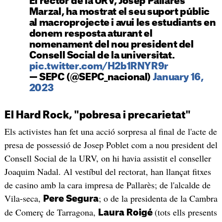
El rector de la URV, Josep Pallarès
Marzal, ha mostrat el seu suport públic
al macroprojecte i avui les estudiants en
donem resposta aturant el
nomenament del nou president del
Consell Social de la universitat.
pic.twitter.com/H2b1RNYR9r
— SEPC (@SEPC_nacional)
January 16,
2023
El Hard Rock, "pobresa i precarietat"
Els activistes han fet una acció sorpresa al final de l'acte de
presa de possessió de Josep Poblet com a nou president del
Consell Social de la URV, on hi havia assistit el conseller
Joaquim Nadal. Al vestíbul del rectorat, han llançat fitxes
de casino amb la cara impresa de Pallarès; de l'alcalde de
Vila-seca,
; o de la presidenta de la Cambra
Pere Segura
de Comerç de Tarragona,
(tots ells presents
Laura Roigé