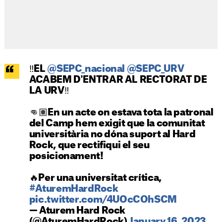
‼️EL
@SEPC_nacional
@SEPC_URV
ACABEM D'ENTRAR AL RECTORAT DE
LA URV‼️
👊🏽En un acte on estava tota la patronal
del Camp hem exigit que la comunitat
universitària no dóna suport al Hard
Rock, que rectifiqui el seu
posicionament!
🔥Per una universitat crítica,
#AturemHardRock
pic.twitter.com/4UOcCOhSCM
— Aturem Hard Rock
(@AturemHardRock)
January 16, 2023