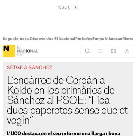
Segueix-nos a Discover
Joc El Nacional
Portades
Emma Vilarasau
Marroc
SETGE A SÁNCHEZ
L’encàrrec de Cerdán a
Koldo en les primàries de
Sánchez al PSOE: “Fica
dues paperetes sense que et
vegin”
L’UCO destaca en el seu informe una llarga i bona