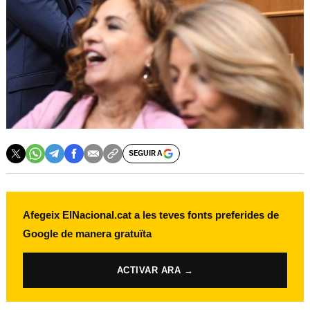
SEGUIR A
Afegeix ElNacional.cat a les teves fonts preferides de
Google de manera gratuïta
ACTIVAR ARA →