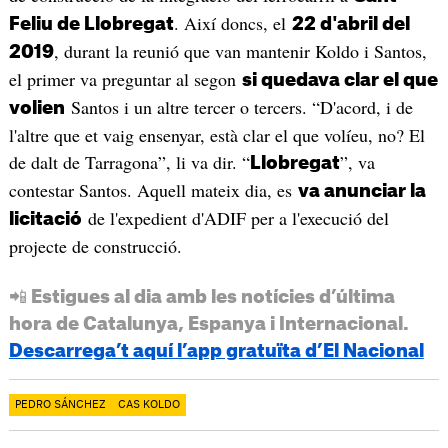
. Així doncs, el
Feliu de Llobregat
22 d'abril del
, durant la reunió que van mantenir Koldo i Santos,
2019
el primer va preguntar al segon
si quedava clar el que
Santos i un altre tercer o tercers. “D'acord, i de
volien
l'altre que et vaig ensenyar, està clar el que volíeu, no? El
de dalt de Tarragona”, li va dir. “
”, va
Llobregat
contestar Santos. Aquell mateix dia, es
va anunciar la
de l'expedient d'ADIF per a l'execució del
licitació
projecte de construcció.
📲 Estigues al dia amb les notícies d’última
hora de Catalunya, Espanya i Internacional.
Descarrega’t aquí l’app gratuïta d’El Nacional
PEDRO SÁNCHEZ
CAS KOLDO