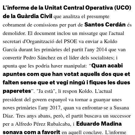
L'informe de la Unitat Central Operativa (UCO)
que analitza el presumpte
de la Guàrdia Civil
cobrament de comissions per part de
és
Santos Cerdán
demolidor. El document inclou un missatge que l'actual
secretari d'Organització del PSOE va enviar a Koldo
García durant les primàries del partit l'any 2014 que van
convertir Pedro Sánchez en el líder dels socialistes; i
apunta que les podria haver manipulat: “
Quan acabi
apuntes com que han votat aquells dos que et
falten sense que et vegi ningú i fiques les dues
”. "Ja està", li respon Koldo. L'actual
paperetes
president del govern espanyol va tornar a guanyar unes
noves primàries l'any 2017, quan va enfrontar-se a Susana
Díaz. Tres anys abans, però, el partit buscava un successor
per a Alfredo Pérez Rubalcaba, i
Eduardo Madina
en aquell conclave. L'informe
sonava com a favorit