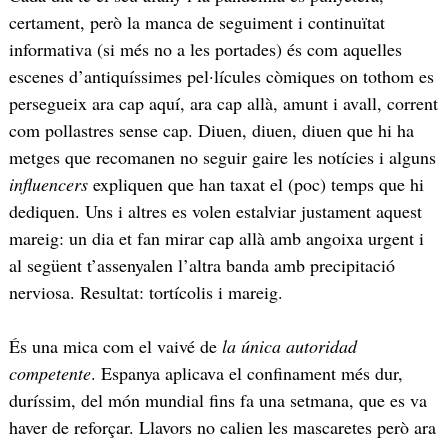
certament, però la manca de seguiment i continuïtat
informativa (si més no a les portades) és com aquelles
escenes d’antiquíssimes pel·lícules còmiques on tothom es
persegueix ara cap aquí, ara cap allà, amunt i avall, corrent
com pollastres sense cap. Diuen, diuen, diuen que hi ha
metges que recomanen no seguir gaire les notícies i alguns
influencers
expliquen que han taxat el (poc) temps que hi
dediquen. Uns i altres es volen estalviar justament aquest
mareig: un dia et fan mirar cap allà amb angoixa urgent i
al següent t’assenyalen l’altra banda amb precipitació
nerviosa. Resultat: tortícolis i mareig.
És una mica com el vaivé de
la única autoridad
competente
. Espanya aplicava el confinament més dur,
duríssim, del món mundial fins fa una setmana, que es va
haver de reforçar. Llavors no calien les mascaretes però ara