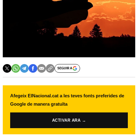
SEGUIR A
Afegeix ElNacional.cat a les teves fonts preferides de
Google de manera gratuïta
ACTIVAR ARA →