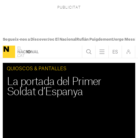
Segueix-nos a Discover
Joc El Nacional
Rufián Puigdemont
Jorge Messi
QUIOSCOS & PANTALLES
La portada del Primer
Soldat d’Espanya