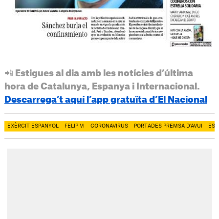
📲 Estigues al dia amb les notícies d’última
hora de Catalunya, Espanya i Internacional.
Descarrega’t aquí l’app gratuïta d’El Nacional
EXÈRCIT ESPANYOL
FELIP VI
CORONAVIRUS
PORTADES PREMSA D'AVUI
EST