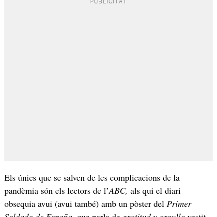
Els únics que se salven de les complicacions de la
pandèmia són els lectors de l’
ABC,
als qui el diari
obsequia avui (avui també) amb un pòster del
Primer
Soldado de España,
que parla de
gratitud y orgullo
vestit