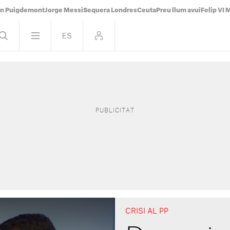
án Puigdemont
Jorge Messi
Sequera Londres
Ceuta
Preu llum avui
Felip VI 
CRISI AL PP