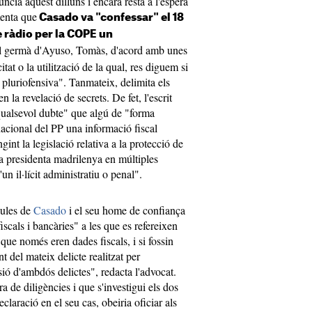
núncia aquest dilluns i encara resta a l'espera
menta que
Casado va "confessar" el 18
e ràdio per la COPE un
 germà d'Ayuso, Tomàs, d'acord amb unes
tat o la utilització de la qual, res diguem si
 pluriofensiva". Tanmateix, delimita els
n la revelació de secrets. De fet, l'escrit
e qualsevol dubte" que algú de "forma
ó nacional del PP una informació fiscal
int la legislació relativa a la protecció de
la presidenta madrilenya en múltiples
n il·lícit administratiu o penal".
aules de
Casado
i el seu home de confiança
iscals i bancàries" a les que es refereixen
que només eren dades fiscals, i si fossin
 del mateix delicte realitzat per
sió d'ambdós delictes", redacta l'advocat.
ra de diligències i que s'investigui els dos
claració en el seu cas, obeiria oficiar als