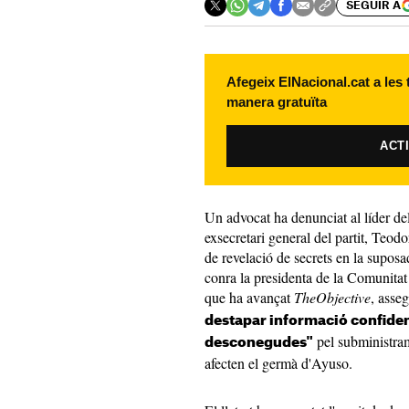
SEGUIR A
Afegeix ElNacional.cat a les
manera gratuïta
ACT
Un advocat ha denunciat al líder del
exsecretari general del partit, Teo
de revelació de secrets en la supos
conra la presidenta de la Comunitat
que ha avançat
TheObjective
, asse
destapar informació confiden
pel subministram
desconegudes"
afecten el germà d'Ayuso.