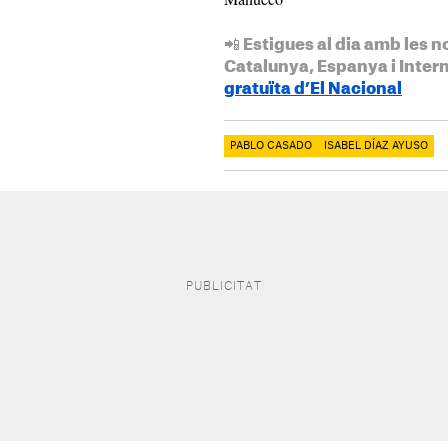
📲 Estigues al dia amb les n
Catalunya, Espanya i Inter
gratuïta d’El Nacional
PABLO CASADO
ISABEL DÍAZ AYUSO