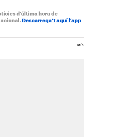
otícies d’última hora de
nacional.
Descarrega’t aquí l’app
MÉS