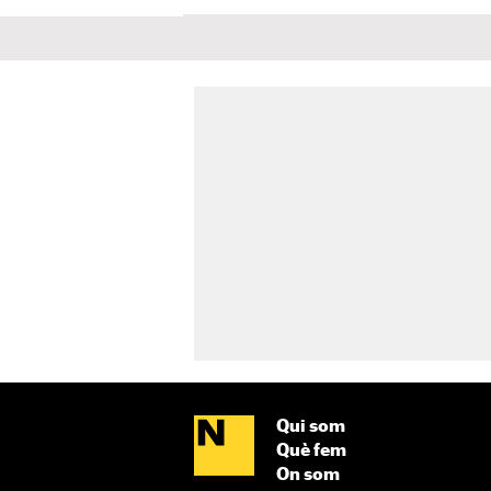
Qui som
Què fem
On som