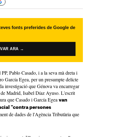
 teves fonts preferides de Google de
IVAR ARA →
 PP, Pablo Casado, i a la seva mà dreta i
doro García Egea, per un presumpte delicte
ada investigació que Génova va encarregar
 de Madrid, Isabel Díaz Ayuso. L'escrit
gura que Casado i García Egea
van
cial "contra persones
ent de dades de l'Agència Tributària que