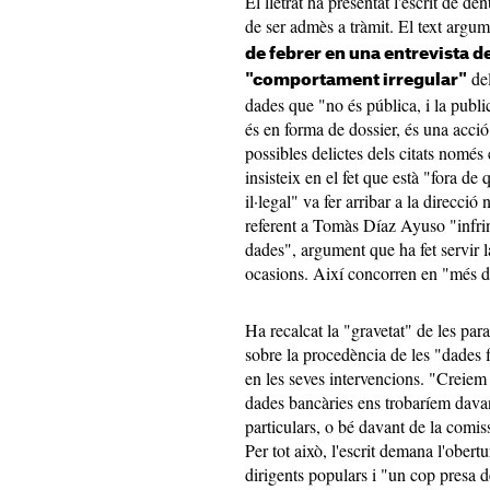
El lletrat ha presentat l'escrit de de
de ser admès a tràmit. El text argu
de febrer en una entrevista d
del
"comportament irregular"
dades que "no és pública, i la publici
és en forma de dossier, és una acció
possibles delictes dels citats només e
insisteix en el fet que està "fora d
il·legal" va fer arribar a la direcci
referent a Tomàs Díaz Ayuso "infring
dades", argument que ha fet servir 
ocasions. Així concorren en "més d'u
Ha recalcat la "gravetat" de les par
sobre la procedència de les "dades f
en les seves intervencions. "Creiem 
dades bancàries ens trobaríem davant
particulars, o bé davant de la comis
Per tot això, l'escrit demana l'obertu
dirigents populars i "un cop presa de