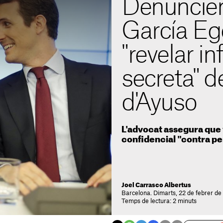
Denuncien
García Eg
"revelar i
secreta" d
d'Ayuso
L'advocat assegura que
confidencial "contra 
Joel Carrasco Albertus
Barcelona. Dimarts, 22 de febrer de
Temps de lectura: 2 minuts