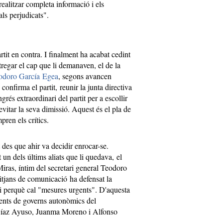
realitzar completa informació i els
ls perjudicats".
rtit en contra. I finalment ha acabat cedint
regar el cap que li demanaven, el de la
odoro García Egea
, segons avancen
onfirma el partit, reunir la junta directiva
rés extraordinari del partit per a escollir
vitar la seva dimissió. Aquest és el pla de
pren els crítics.
 des que ahir va decidir enrocar-se.
 un dels últims aliats que li quedava, el
ras, íntim del secretari general Teodoro
itjans de comunicació ha defensat la
ri perquè cal "mesures urgents". D'aquesta
idents de governs autonòmics del
Díaz Ayuso, Juanma Moreno i Alfonso