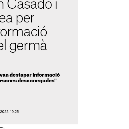
 Casado i
ea per
nformació
el germà
 van destapar informació
persones desconegudes"
 2022. 19:25