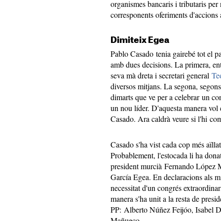
organismes bancaris i tributaris per 
corresponents oferiments d'accions a
Dimiteix Egea
Pablo Casado tenia gairebé tot el pa
amb dues decisions. La primera, ent
seva mà dreta i secretari general
Te
diversos mitjans. La segona, segons c
dimarts que ve per a celebrar un cong
un nou líder. D'aquesta manera vol e
Casado. Ara caldrà veure si l'hi com
Casado s'ha vist cada cop més aïllat
Probablement, l'estocada li ha donat
president murcià Fernando López Mi
García Egea. En declaracions als m
necessitat d'un congrés extraordina
manera s'ha unit a la resta de pres
PP: Alberto Núñez Feijóo, Isabel 
Mañueco