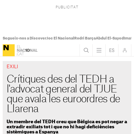
Segueix-nos a Discover
Joc El Nacional
Rodri Barça
Abdul El-Sayed
Imatg
EXILI
Crítiques des del TEDH a
l'advocat general del TJUE
que avala les euroordres de
Llarena
Un membre del TEDH creu que Bèlgica es pot negar a
extradir exiliats tot i que no hi hagi deficiències
sistèmiques a Espanya