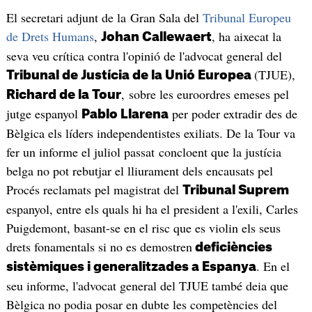
El secretari adjunt de la Gran Sala del
Tribunal Europeu
de Drets Humans
,
, ha aixecat la
Johan Callewaert
seva veu crítica contra l'opinió de l'advocat general del
(TJUE),
Tribunal de Justícia de la Unió Europea
, sobre les euroordres emeses pel
Richard de la Tour
jutge espanyol
per poder extradir des de
Pablo Llarena
Bèlgica els líders independentistes exiliats. De la Tour va
fer un informe el juliol passat concloent que la justícia
belga no pot rebutjar el lliurament dels encausats pel
Procés reclamats pel magistrat del
Tribunal Suprem
espanyol, entre els quals hi ha el president a l'exili, Carles
Puigdemont, basant-se en el risc que es violin els seus
drets fonamentals si no es demostren
deficiències
. En el
sistèmiques i generalitzades a Espanya
seu informe, l'advocat general del TJUE també deia que
Bèlgica no podia posar en dubte les competències del