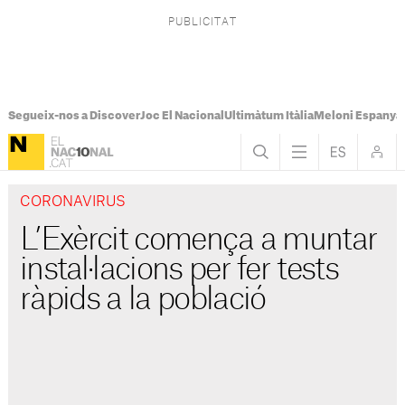
Segueix-nos a Discover
Joc El Nacional
Ultimàtum Itàlia
Meloni Espanya
CORONAVIRUS
L’Exèrcit comença a muntar
instal·lacions per fer tests
ràpids a la població