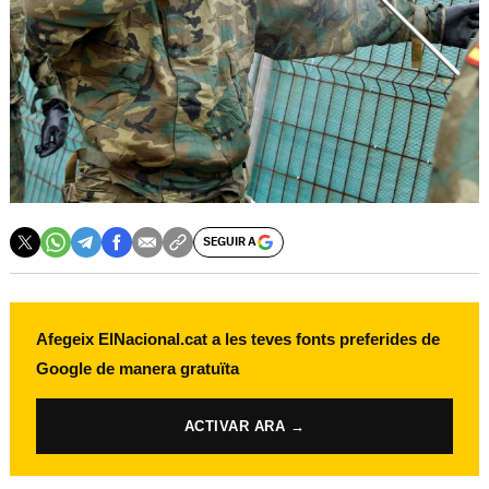
SEGUIR A
Afegeix ElNacional.cat a les teves fonts preferides de
Google de manera gratuïta
ACTIVAR ARA →