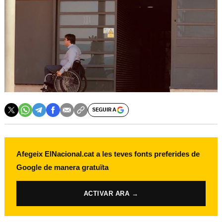
SEGUIR A
Afegeix ElNacional.cat a les teves fonts preferides de
Google de manera gratuïta
ACTIVAR ARA →