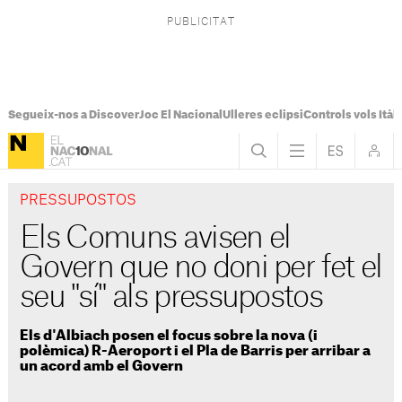
Segueix-nos a Discover
Joc El Nacional
Ulleres eclipsi
Controls vols Itàli
PRESSUPOSTOS
Els Comuns avisen el
Govern que no doni per fet el
seu "sí" als pressupostos
Els d'Albiach posen el focus sobre la nova (i
polèmica) R-Aeroport i el Pla de Barris per arribar a
un acord amb el Govern