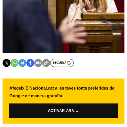
SEGUIR A
Afegeix ElNacional.cat a les teves fonts preferides de
Google de manera gratuïta
ACTIVAR ARA →