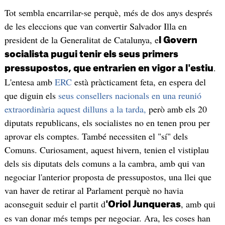
Tot sembla encarrilar-se perquè, més de dos anys després
de les eleccions que van convertir Salvador Illa en
president de la Generalitat de Catalunya, e
l Govern
socialista pugui tenir els seus primers
.
pressupostos, que entrarien en vigor a l'estiu
L'entesa amb
ERC
està pràcticament feta, en espera del
que diguin els
seus consellers nacionals en una reunió
extraordinària aquest dilluns a la tarda,
però amb els 20
diputats republicans, els socialistes no en tenen prou per
aprovar els comptes. També necessiten el "sí" dels
Comuns. Curiosament, aquest hivern, tenien el vistiplau
dels sis diputats dels comuns a la cambra, amb qui van
negociar l'anterior proposta de pressupostos, una llei que
van haver de retirar al Parlament perquè no havia
aconseguit seduir el partit d
, amb qui
'Oriol Junqueras
es van donar més temps per negociar. Ara, les coses han