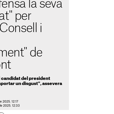
ensa la seva
at" per
 Consell i
ament" de
nt
l candidat del president
portar un disgust", assevera
e 2025. 12:17
de 2025. 12:33