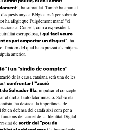
 l'àmbit polític, ni en l'àmbit
", ha subratllat. També ha apuntat
nciament
 d'aquests anys a Bèlgica està per sobre de
tot ha afegit que Puigdemont manté "el
leccions al Consell, com a expresident.
utralitat escrupolosa, i
qui faci veure
", ha
ent es pot emportar un disgust
o, l'entorn del qual ha expressat als mitjans
úpula anterior.
ció" i un "síndic de comptes"
tzació de la causa catalana serà una de les
carà
confrontar l'"acció
, impulsar el concepte
 de Salvador Illa
ar el dret a l'autodeterminació. Sobre els
ndentista, ha destacat la importància de
l fet en defensa del català així com per a
 funcions del carnet de la 'Identitat Digital
essitat de
sortir del "pou de
i la importància