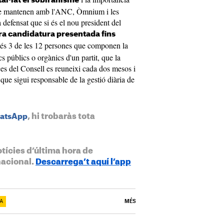
tal·lat el sobiranisme
s que mantenen amb l'ANC, Òmnium i les
 defensat que si és el nou president del
tra candidatura presentada fins
més 3 de les 12 persones que componen la
s públics o orgànics d'un partit, que la
ces del Consell es reuneixi cada dos mesos i
que sigui responsable de la gestió diària de
, hi trobaràs tota
hatsApp
otícies d’última hora de
nacional.
Descarrega’t aquí l’app
A
MÉS