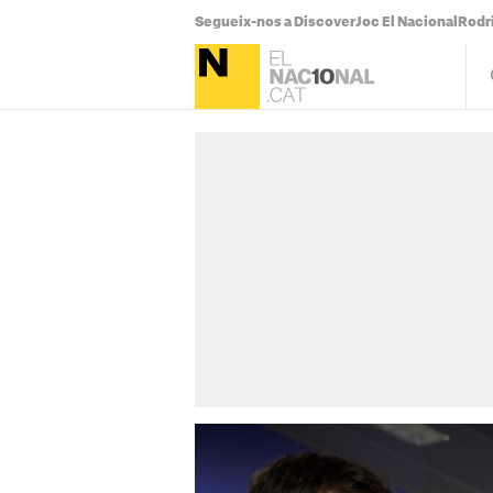
Segueix-nos a Discover
Joc El Nacional
Rodr