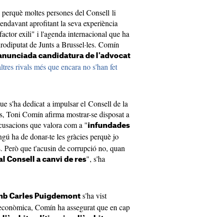
 perquè moltes persones del Consell li
 endavant aprofitant la seva experiència
"factor exili" i l'agenda internacional que ha
rodiputat de Junts a Brussel·les. Comín
 anunciada candidatura de l'advocat
tres rivals més que encara no s'han fet
que s'ha dedicat a impulsar el Consell de la
ys, Toni Comín afirma mostrar-se disposat a
 acusacions que valora com a "
infundades
ngú ha de donar-te les gràcies perquè jo
. Però que t'acusin de corrupció no, quan
", s'ha
al Consell a canvi de res
s'ha vist
mb Carles Puigdemont
ó econòmica, Comín ha assegurat que en cap