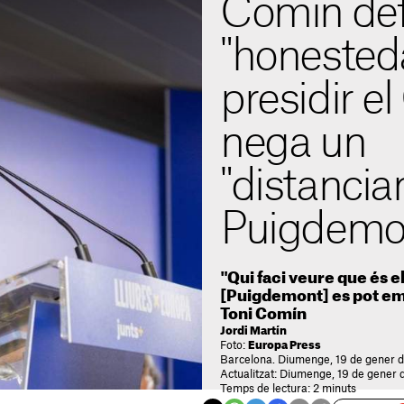
Comín def
"honested
presidir el
nega un
"distanci
Puigdemo
"Qui faci veure que és e
[Puigdemont] es pot em
Toni Comín
Jordi Martín
Foto:
Europa Press
Barcelona. Diumenge, 19 de gener d
Actualitzat: Diumenge, 19 de gener 
Temps de lectura: 2 minuts