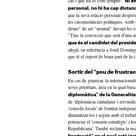
cas i que tot és com sempre: "
Ni en
personal, no hi ha cap dista
que la seva relació personal després
les circumstàncies polítiques. Amb 
deure" de ser "neutral" davant les e
"Tinc la convicció que serà d'una ne
que és el candidat del presid
afegit, en referència a Jordi Doming
que té el suport de bona part de la c
Sortir del "pou de frustra
En cas de guanyar, la internacionali
seves prioritats, àrea en la qual bus
diplomàtica" de la Generalitat
de 'diplomàcia ciutadana' i reivindic
'consells locals' de l'entitat indepe
dinamitzar-los i seguir amb el trebal
potenciar el 'consum estratègic' i les
Republicana'. També reclama la nec