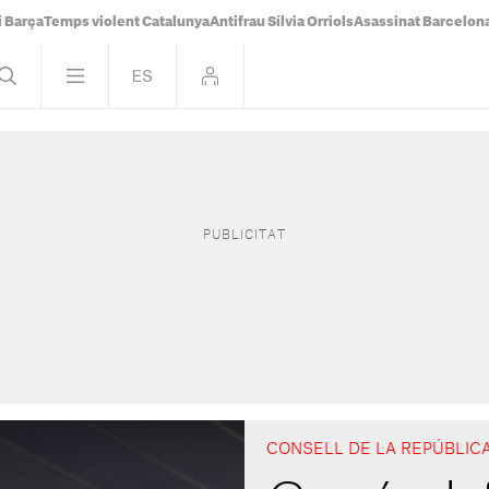
i Barça
Temps violent Catalunya
Antifrau Sílvia Orriols
Asassinat Barcelon
CONSELL DE LA REPÚBLIC