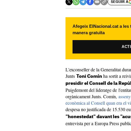
SEGUIR A
Afegeix ElNacional.cat a les
manera gratuïta
ACT
L'exconseller de la Generalitat duran
Junts
ha sortit a reiv
Toni Comín
presidir el Consell de la Repú
Puigdemont del lideratge de l'entitat
orgànicament Junts. Comín,
assenya
econòmica al Consell quan era el v
despesa no justificada de 15.530 e
"honestedat" davant les "ac
entrevista per a Europa Press publ