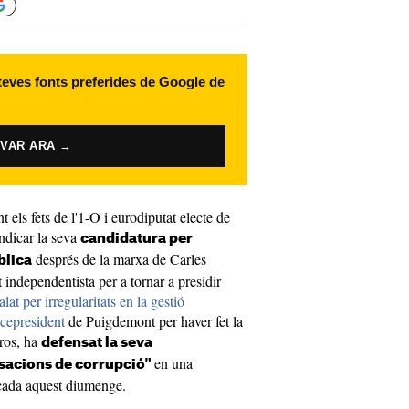
 teves fonts preferides de Google de
IVAR ARA →
t els fets de l'1-O i eurodiputat electe de
indicar la seva
candidatura per
després de la marxa de Carles
blica
 independentista per a tornar a presidir
lat per irregularitats en la gestió
icepresident
de Puigdemont per haver fet la
uros, ha
defensat la seva
en una
usacions de corrupció"
icada aquest diumenge.