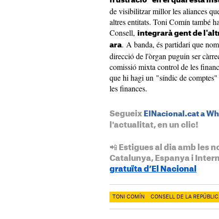
frustració" en el qual està ins
de visibilitzar millor les aliance
altres entitats. Toni Comín també ha
Consell,
integrarà gent de l'al
. A banda, és partidari que no
ara
direcció de l'òrgan puguin ser càrrec
comissió mixta control de les finan
que hi hagi un "síndic de comptes" 
les finances.
Segueix
ElNacional.cat a W
l'actualitat, en un clic!
📲 Estigues al dia amb les n
Catalunya, Espanya i Inter
gratuïta d’El Nacional
TONI COMÍN
CONSELL DE LA REPÚBLIC