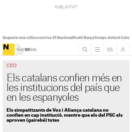
Segueix-nos a Discover
Joc El Nacional
Rodri Barça
Temps violent Catal
CEO
Els catalans confien més en
les institucions del país que
en les espanyoles
Els simpatitzants de Vox i Aliança catalana no
confien en cap institució, mentre que els del PSC els
aproven (gairebé) totes