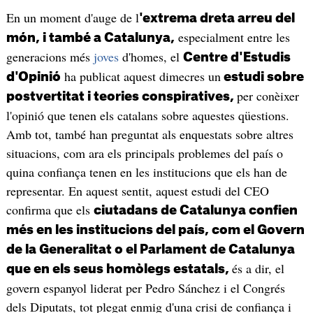
En un moment d'auge de l
'extrema dreta arreu del
especialment entre les
món, i també a Catalunya,
generacions més
joves
d'homes, el
Centre d'Estudis
ha publicat aquest dimecres un
d'Opinió
estudi sobre
per conèixer
postvertitat i teories conspiratives,
l'opinió que tenen els catalans sobre aquestes qüestions.
Amb tot, també han preguntat als enquestats sobre altres
situacions, com ara els principals problemes del país o
quina confiança tenen en les institucions que els han de
representar. En aquest sentit, aquest estudi del CEO
confirma que els
ciutadans de Catalunya confien
més en les institucions del país, com el Govern
de la Generalitat o el Parlament de Catalunya
és a dir, el
que en els seus homòlegs estatals,
govern espanyol liderat per Pedro Sánchez i el Congrés
dels Diputats, tot plegat enmig d'una crisi de confiança i