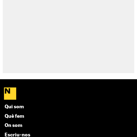
Qui som
Què fem
On som
Escriu-nos