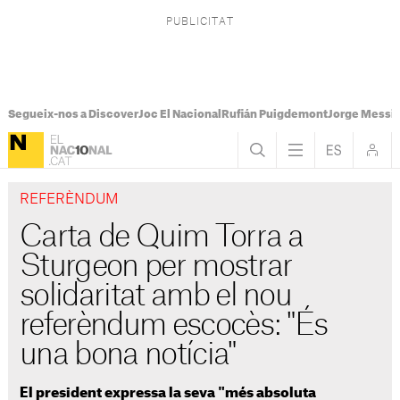
Segueix-nos a Discover
Joc El Nacional
Rufián Puigdemont
Jorge Messi
REFERÈNDUM
Carta de Quim Torra a
Sturgeon per mostrar
solidaritat amb el nou
referèndum escocès: "És
una bona notícia"
El president expressa la seva "més absoluta