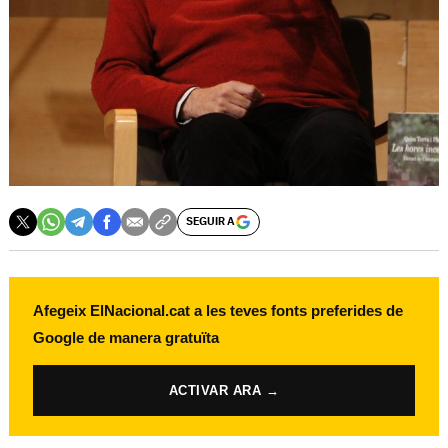
SEGUIR A
Afegeix ElNacional.cat a les teves fonts preferides de
Google de manera gratuïta
ACTIVAR ARA →