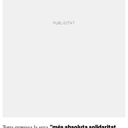
Torra expressa la seva
“més absoluta solidaritat