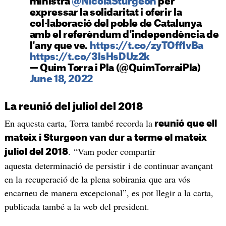
ministra
@NicolaSturgeon
per
expressar la solidaritat i oferir la
col·laboració del poble de Catalunya
amb el referèndum d'independència de
l'any que ve.
https://t.co/zyTOff1vBa
https://t.co/3lsHsDUz2k
— Quim Torra i Pla (@QuimTorraiPla)
June 18, 2022
La reunió del juliol del 2018
En aquesta carta, Torra també recorda la
reunió que ell
mateix i Sturgeon van dur a terme el mateix
. “Vam poder compartir
juliol del 2018
aquesta determinació de persistir i de continuar avançant
en la recuperació de la plena sobirania que ara vós
encarneu de manera excepcional”, es pot llegir a la carta,
publicada també a la web del president.