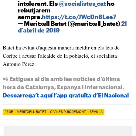
intolerant. Els
@socialistes_cat
ho
rebutjarem
sempre.
https://t.co/JWcDn8Lee7
— Meritxell Batet (@meritxell_batet)
21
d’abril de 2019
Batet ha evitat d'aquesta manera incidir en els fets de
Coripe i acusar l'alcalde de la població, el socialista
Antonio Pérez.
📲 Estigues al dia amb les notícies d’última
hora de Catalunya, Espanya i Internacional.
Descarrega’t aquí l’app gratuïta d’El Nacional
PSOE
MERITXELL BATET
CARLES PUIGDEMONT
SEVILLA