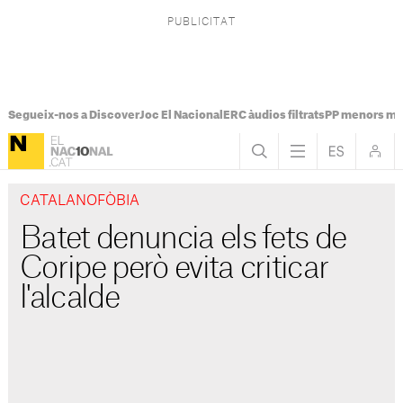
Segueix-nos a Discover
Joc El Nacional
ERC àudios filtrats
PP menors mi
CATALANOFÒBIA
Batet denuncia els fets de
Coripe però evita criticar
l'alcalde