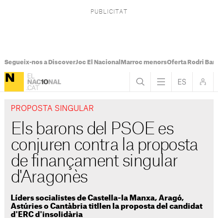
Segueix-nos a Discover
Joc El Nacional
Marroc menors
Oferta Rodri Bar
PROPOSTA SINGULAR
Els barons del PSOE es
conjuren contra la proposta
de finançament singular
d'Aragonès
Líders socialistes de Castella-la Manxa, Aragó,
Astúries o Cantàbria titllen la proposta del candidat
d'ERC d'insolidària