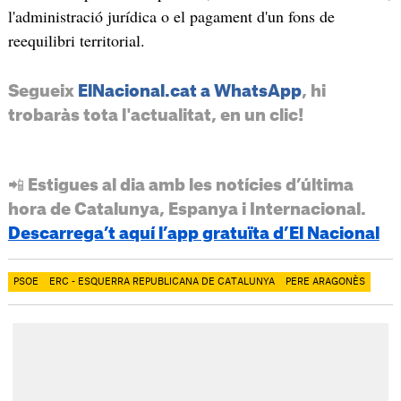
l'administració jurídica o el pagament d'un fons de
reequilibri territorial.
Segueix
ElNacional.cat a WhatsApp
, hi
trobaràs tota l'actualitat, en un clic!
📲 Estigues al dia amb les notícies d’última
hora de Catalunya, Espanya i Internacional.
Descarrega’t aquí l’app gratuïta d’El Nacional
PSOE
ERC - ESQUERRA REPUBLICANA DE CATALUNYA
PERE ARAGONÈS