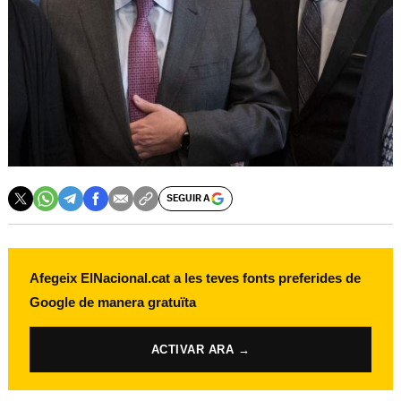
SEGUIR A
Afegeix ElNacional.cat a les teves fonts preferides de
Google de manera gratuïta
ACTIVAR ARA →