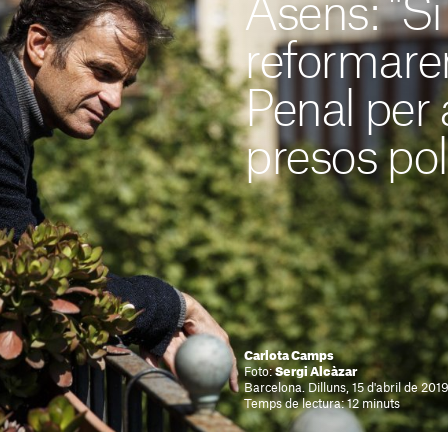
Asens: "S
reformare
Penal per a
presos polí
Carlota Camps
Foto:
Sergi Alcàzar
Barcelona. Dilluns, 15 d'abril de 201
Temps de lectura: 12 minuts