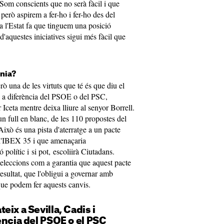
 Som conscients que no serà fàcil i que
però aspirem a fer-ho i fer-ho des del
a l'Estat fa que tinguem una posició
d'aquestes iniciatives sigui més fàcil que
ínia?
ò una de les virtuts que té és que diu el
a a diferència del PSOE o del PSC,
ceta mentre deixa lliure al senyor Borrell.
n full en blanc, de les 110 propostes del
xò és una pista d'aterratge a un pacte
 l'IBEX 35 i que amenaçaria
polític i si pot, escoliirà Ciutadans.
eleccions com a garantia que aquest pacte
esultat, que l'obligui a governar amb
que podem fer aquests canvis.
ix a Sevilla, Cadis i
ència del PSOE o el PSC