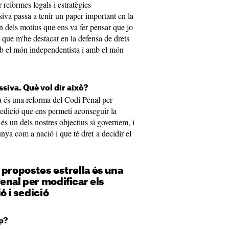
r reformes legals i estratègies
siva passa a tenir un paper important en la
n dels motius que ens va fer pensar que jo
que m'he destacat en la defensa de drets
b el món independentista i amb el món
siva. Què vol dir això?
la és una reforma del Codi Penal per
 sedició que ens permeti aconseguir la
t és un dels nostres objectius si governem, i
unya com a nació i que té dret a decidir el
 propostes estrella és una
enal per modificar els
ó i sedició
p?