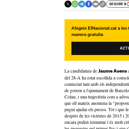
SEGUIR A
Afegeix ElNacional.cat a les
manera gratuïta
ACT
La candidatura de
a
Jaume Asens
del 28-A ha estat escollida a consc
connectat tant amb els independenti
de govern a l'ajuntament de Barcelo
Colau, i una trajectòria com a advoc
que ell mateix anomena la "proposta
pugui ajudar els presos. Tot i que l
després de les victòries de 2015 i 
encara poden remuntar i és molt crí
les enquestes pel primer lloc i que s