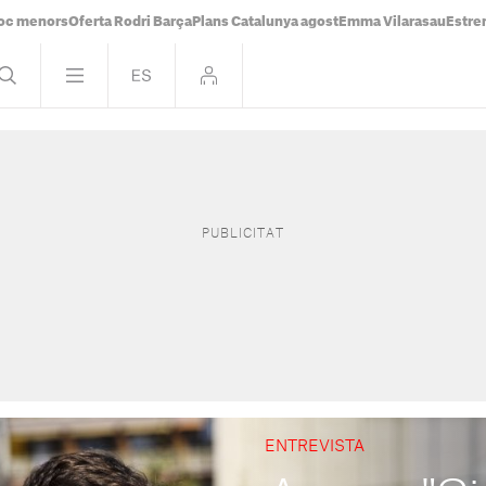
oc menors
Oferta Rodri Barça
Plans Catalunya agost
Emma Vilarasau
Estre
ENTREVISTA