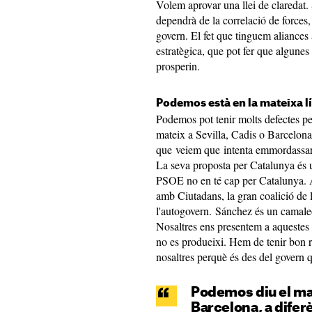
Volem aprovar una llei de claredat.
dependrà de la correlació de forces, 
govern. El fet que tinguem aliances 
estratègica, que pot fer que algunes 
prosperin.
Podemos està en la mateixa l
Podemos pot tenir molts defectes per
mateix a Sevilla, Cadis o Barcelon
que veiem que intenta emmordassar I
La seva proposta per Catalunya és u
PSOE no en té cap per Catalunya. Ai
amb Ciutadans, la gran coalició de
l'autogovern. Sánchez és un camaleó 
Nosaltres ens presentem a aquestes 
no es produeixi. Hem de tenir bon r
nosaltres perquè és des del govern 
Podemos diu el mate
Barcelona, a difer