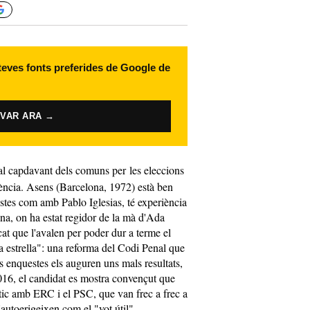
 teves fonts preferides de Google de
IVAR ARA →
l capdavant dels comuns per les eleccions
iència. Asens (Barcelona, 1972) està ben
stes com amb Pablo Iglesias, té experiència
na, on ha estat regidor de la mà d'Ada
at que l'avalen per poder dur a terme el
 estrella": una reforma del Codi Penal que
es enquestes els auguren uns mals resultats,
2016, el candidat es mostra convençut que
tic amb ERC i el PSC, que van frec a frec a
'autoerigeixen com el "vot útil".