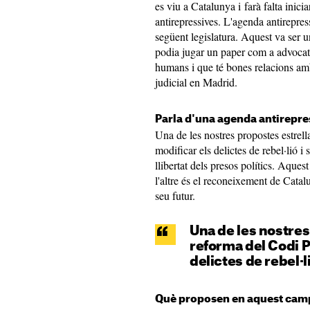
es viu a Catalunya i farà falta inicia
antirepressives. L'agenda antirepres
següent legislatura. Aquest va ser u
podia jugar un paper com a advocat 
humans i que té bones relacions am
judicial en Madrid.
Parla d'una agenda antirepres
Una de les nostres propostes estrel
modificar els delictes de rebel·lió i
llibertat dels presos polítics. Aques
l'altre és el reconeixement de Catal
seu futur.
Una de les nostres
reforma del Codi P
delictes de rebel·li
Què proposen en aquest cam