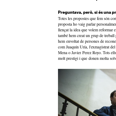
Preguntava, però, si és una
Totes les propostes que fem són c
proposta ho vaig parlar personal
llençat la idea que volem reformar e
també hem creat un grup de treball 
hem envoltat de persones de reconeg
com Juaquín Uría, l'exmagistrat del
Mena o Javier Perez Royo. Tots ells 
molt prestigi i que donen molta solv