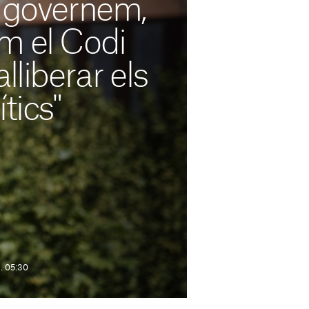
i governem,
m el Codi
lliberar els
tics"
9. 05:30