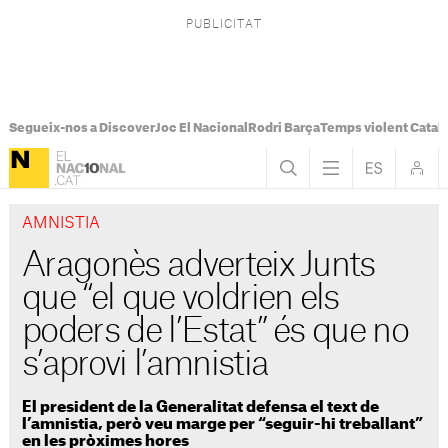
Segueix-nos a Discover
Joc El Nacional
Rodri Barça
Temps violent Catal
AMNISTIA
Aragonès adverteix Junts
que “el que voldrien els
poders de l’Estat” és que no
s’aprovi l’amnistia
El president de la Generalitat defensa el text de
l’amnistia, però veu marge per “seguir-hi treballant”
en les pròximes hores