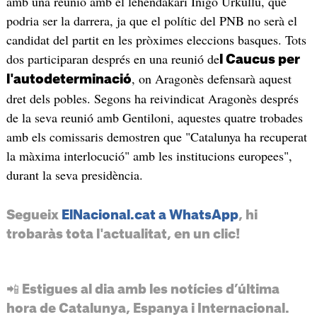
amb una reunió amb el lehendakari Íñigo Urkullu, que
podria ser la darrera, ja que el polític del PNB no serà el
candidat del partit en les pròximes eleccions basques. Tots
dos participaran després en una reunió de
l Caucus per
, on Aragonès defensarà aquest
l'autodeterminació
dret dels pobles. Segons ha reivindicat Aragonès després
de la seva reunió amb Gentiloni, aquestes quatre trobades
amb els comissaris demostren que "Catalunya ha recuperat
la màxima interlocució" amb les institucions europees",
durant la seva presidència.
Segueix
ElNacional.cat a WhatsApp
, hi
trobaràs tota l'actualitat, en un clic!
📲 Estigues al dia amb les notícies d’última
hora de Catalunya, Espanya i Internacional.