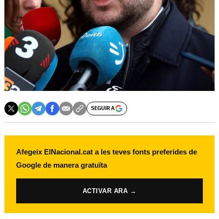
SEGUIR A
Afegeix ElNacional.cat a les teves fonts preferides de
Google de manera gratuïta
ACTIVAR ARA →