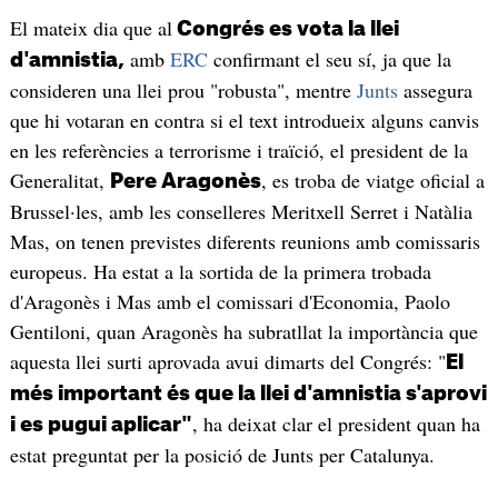
El mateix dia que al
Congrés es vota la llei
amb
ERC
confirmant el seu sí, ja que la
d'amnistia,
consideren una llei prou "robusta", mentre
Junts
assegura
que hi votaran en contra si el text introdueix alguns canvis
en les referències a terrorisme i traïció, el president de la
Generalitat,
, es troba de viatge oficial a
Pere Aragonès
Brussel·les, amb les conselleres Meritxell Serret i Natàlia
Mas, on tenen previstes diferents reunions amb comissaris
europeus. Ha estat a la sortida de la primera trobada
d'Aragonès i Mas amb el comissari d'Economia, Paolo
Gentiloni, quan Aragonès ha subratllat la importància que
aquesta llei surti aprovada avui dimarts del Congrés: "
El
més important és que la llei d'amnistia s'aprovi
, ha deixat clar el president quan ha
i es pugui aplicar"
estat preguntat per la posició de Junts per Catalunya.