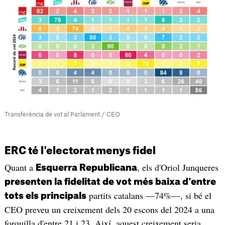
Transferència de vot al Parlament / CEO
ERC té l'electorat menys fidel
Quant a
, els d'Oriol Junqueres
Esquerra Republicana
presenten la fidelitat de vot més baixa d'entre
partits catalans —74%—, si bé el
tots els principals
CEO preveu un creixement dels 20 escons del 2024 a una
forquilla d'entre 21 i 23. Així, aquest creixement seria