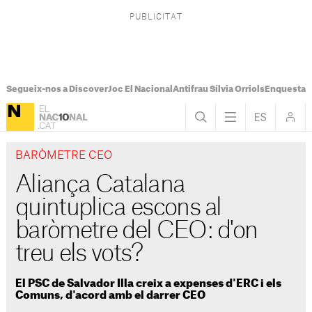
Segueix-nos a Discover
Joc El Nacional
Antifrau Sílvia Orriols
Enquesta F
BARÒMETRE CEO
Aliança Catalana
quintuplica escons al
baròmetre del CEO: d'on
treu els vots?
El PSC de Salvador Illa creix a expenses d'ERC i els
Comuns, d'acord amb el darrer CEO