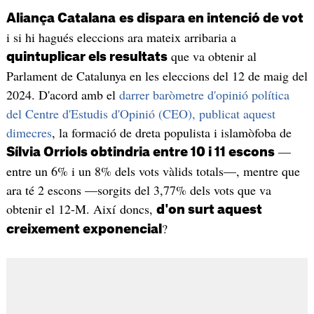
Aliança Catalana
es dispara en intenció de vot
i si hi hagués eleccions ara mateix arribaria a
que va obtenir al
quintuplicar els resultats
Parlament de Catalunya en les eleccions del 12 de maig del
2024. D'acord amb el
darrer baròmetre d'opinió política
del Centre d'Estudis d'Opinió (CEO), publicat aquest
dimecres
, la formació de dreta populista i islamòfoba de
—
Sílvia Orriols obtindria entre 10 i 11 escons
entre un 6% i un 8% dels vots vàlids totals—, mentre que
ara té 2 escons —sorgits del 3,77% dels vots que va
obtenir el 12-M. Així doncs,
d'on surt aquest
?
creixement exponencial