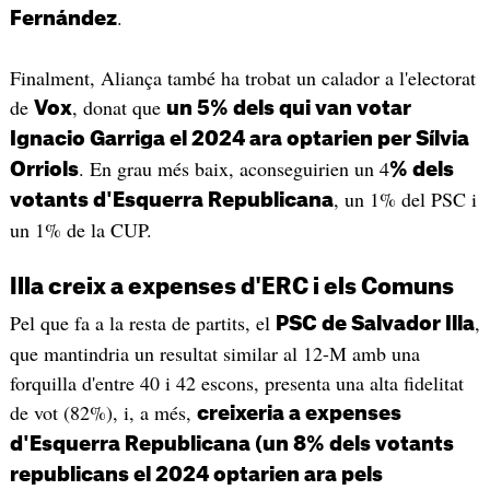
.
Fernández
Finalment, Aliança també ha trobat un calador a l'electorat
de
, donat que
Vox
un 5% dels qui van votar
Ignacio Garriga el 2024 ara optarien per Sílvia
. En grau més baix, aconseguirien un 4
Orriols
% dels
, un 1% del PSC i
votants d'Esquerra Republicana
un 1% de la CUP.
Illa creix a expenses d'ERC i els Comuns
Pel que fa a la resta de partits, el
,
PSC de Salvador Illa
que mantindria un resultat similar al 12-M amb una
forquilla d'entre 40 i 42 escons, presenta una alta fidelitat
de vot (82%), i, a més,
creixeria a expenses
d'Esquerra Republicana (un 8% dels votants
republicans el 2024 optarien ara pels