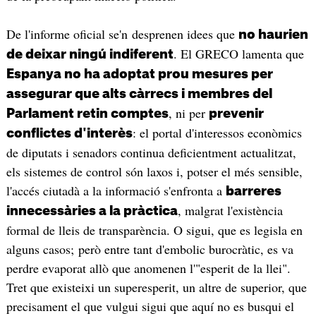
De l'informe oficial se'n desprenen idees que
no haurien
. El GRECO lamenta que
de deixar ningú indiferent
Espanya no ha adoptat prou mesures per
assegurar que alts càrrecs i membres del
, ni per
Parlament retin comptes
prevenir
: el portal d'interessos econòmics
conflictes d'interès
de diputats i senadors continua deficientment actualitzat,
els sistemes de control són laxos i, potser el més sensible,
l'accés ciutadà a la informació s'enfronta a
barreres
, malgrat l'existència
innecessàries a la pràctica
formal de lleis de transparència. O sigui, que es legisla en
alguns casos; però entre tant d'embolic burocràtic, es va
perdre evaporat allò que anomenen l'"esperit de la llei".
Tret que existeixi un superesperit, un altre de superior, que
precisament el que vulgui sigui que aquí no es busqui el