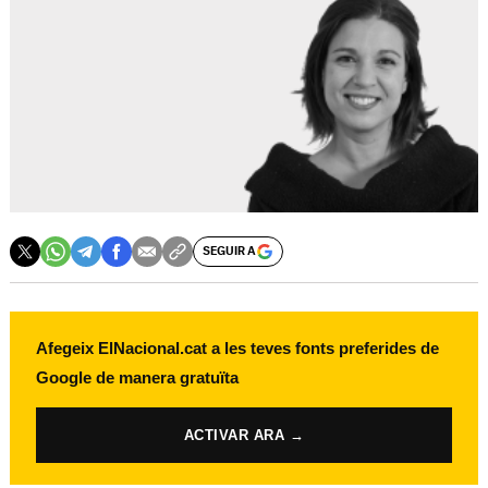
SEGUIR A
Afegeix ElNacional.cat a les teves fonts preferides de
Google de manera gratuïta
ACTIVAR ARA →