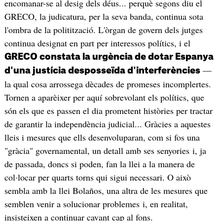
encomanar-se al desig dels déus... perquè segons diu el
GRECO, la judicatura, per la seva banda, continua sota
l'ombra de la politització. L'òrgan de govern dels jutges
continua designat en part per interessos polítics, i el
GRECO constata la urgència de dotar Espanya
—
d'una justícia desposseïda d'interferències
la qual cosa arrossega dècades de promeses incomplertes.
Tornen a aparèixer per aquí sobrevolant els polítics, que
són els que es passen el dia prometent històries per tractar
de garantir la independència judicial... Gràcies a aquestes
lleis i mesures que ells desenvoluparan, com si fos una
"gràcia" governamental, un detall amb ses senyories i, ja
de passada, doncs si poden, fan la llei a la manera de
col·locar per quarts torns qui sigui necessari. O això
sembla amb la llei Bolaños, una altra de les mesures que
semblen venir a solucionar problemes i, en realitat,
insisteixen a continuar cavant cap al fons.