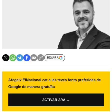
SEGUIR A
Afegeix ElNacional.cat a les teves fonts preferides de
Google de manera gratuïta
ACTIVAR ARA →