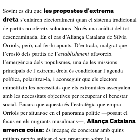
Sovint es diu que
les propostes d'extrema
s’enlairen electoralment quan el sistema tradicional
dreta
de partits no ofereix solucions. No és una anàlisi del tot
desencaminada. En el cas d’Aliança Catalana de Sílvia
Orriols, però, cal fer-hi apunts. D’entrada, malgrat que
l’erosió dels partits de l’
establishment
afavoreix
l’emergència dels populismes, una de les missions
principals de l’extrema dreta és condicionar l’agenda
política, polaritzar-la, i aconseguir que els electors
mimetitzin les necessitats que els extremistes assenyalen
amb les necessitats objectives per recuperar el benestar
social. Encara que aquesta és l’estratègia que empra
Orriols per situar-se en el panorama polític —posant el
focus en els migrants musulmans—,
Aliança Catalana
és incapaç de concretar amb quins
arrenca coixa:
mitjans pretén aplicar el seu programa sobre la