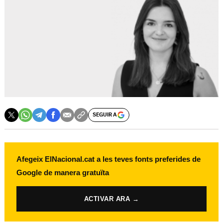
SEGUIR A
Afegeix ElNacional.cat a les teves fonts preferides de
Google de manera gratuïta
ACTIVAR ARA →