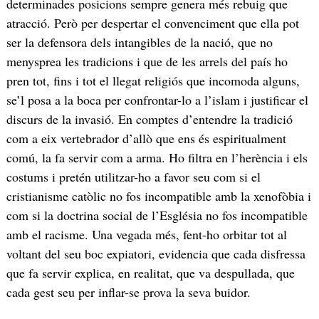
determinades posicions sempre genera més rebuig que
atracció. Però per despertar el convenciment que ella pot
ser la defensora dels intangibles de la nació, que no
menysprea les tradicions i que de les arrels del país ho
pren tot, fins i tot el llegat religiós que incomoda alguns,
se’l posa a la boca per confrontar-lo a l’islam i justificar el
discurs de la invasió. En comptes d’entendre la tradició
com a eix vertebrador d’allò que ens és espiritualment
comú, la fa servir com a arma. Ho filtra en l’herència i els
costums i pretén utilitzar-ho a favor seu com si el
cristianisme catòlic no fos incompatible amb la xenofòbia i
com si la doctrina social de l’Església no fos incompatible
amb el racisme. Una vegada més, fent-ho orbitar tot al
voltant del seu boc expiatori, evidencia que cada disfressa
que fa servir explica, en realitat, que va despullada, que
cada gest seu per inflar-se prova la seva buidor.