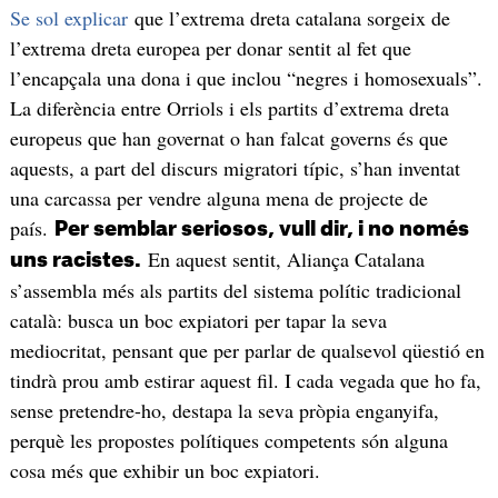
Se sol explicar
que l’extrema dreta catalana sorgeix de
l’extrema dreta europea per donar sentit al fet que
l’encapçala una dona i que inclou “negres i homosexuals”.
La diferència entre Orriols i els partits d’extrema dreta
europeus que han governat o han falcat governs és que
aquests, a part del discurs migratori típic, s’han inventat
una carcassa per vendre alguna mena de projecte de
país.
Per semblar seriosos, vull dir, i no només
En aquest sentit, Aliança Catalana
uns racistes.
s’assembla més als partits del sistema polític tradicional
català: busca un boc expiatori per tapar la seva
mediocritat, pensant que per parlar de qualsevol qüestió en
tindrà prou amb estirar aquest fil. I cada vegada que ho fa,
sense pretendre-ho, destapa la seva pròpia enganyifa,
perquè les propostes polítiques competents són alguna
cosa més que exhibir un boc expiatori.