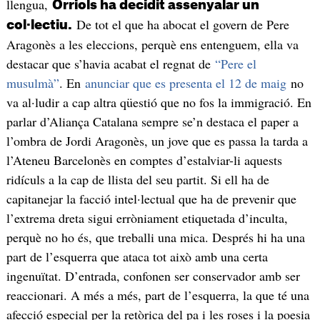
llengua,
Orriols ha decidit assenyalar un
De tot el que ha abocat el govern de Pere
col·lectiu.
Aragonès a les eleccions, perquè ens entenguem, ella va
destacar que s’havia acabat el regnat de
“Pere el
musulmà”
. En
anunciar que es presenta el 12 de maig
no
va al·ludir a cap altra qüestió que no fos la immigració. En
parlar d’Aliança Catalana sempre se’n destaca el paper a
l’ombra de Jordi Aragonès, un jove que es passa la tarda a
l’Ateneu Barcelonès en comptes d’estalviar-li aquests
ridículs a la cap de llista del seu partit. Si ell ha de
capitanejar la facció intel·lectual que ha de prevenir que
l’extrema dreta sigui erròniament etiquetada d’inculta,
perquè no ho és, que treballi una mica. Després hi ha una
part de l’esquerra que ataca tot això amb una certa
ingenuïtat. D’entrada, confonen ser conservador amb ser
reaccionari. A més a més, part de l’esquerra, la que té una
afecció especial per la retòrica del pa i les roses i la poesia