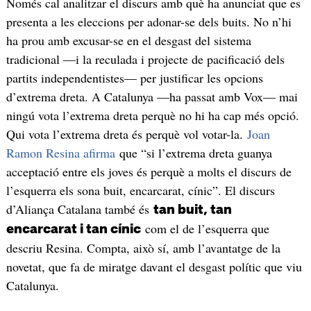
Només cal analitzar el discurs amb què ha anunciat que es
presenta a les eleccions per adonar-se dels buits. No n’hi
ha prou amb excusar-se en el desgast del sistema
tradicional —i la reculada i projecte de pacificació dels
partits independentistes— per justificar les opcions
d’extrema dreta. A Catalunya —ha passat amb Vox— mai
ningú vota l’extrema dreta perquè no hi ha cap més opció.
Qui vota l’extrema dreta és perquè vol votar-la.
Joan
Ramon Resina afirma
que “si l’extrema dreta guanya
acceptació entre els joves és perquè a molts el discurs de
l’esquerra els sona buit, encarcarat, cínic”. El discurs
d’Aliança Catalana també és
tan buit, tan
com el de l’esquerra que
encarcarat i tan cínic
descriu Resina. Compta, això sí, amb l’avantatge de la
novetat, que fa de miratge davant el desgast polític que viu
Catalunya.