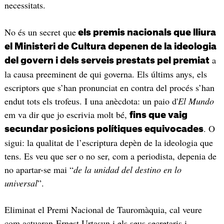
necessitats.
No és un secret que
els premis nacionals que lliura
el Ministeri de Cultura depenen de la ideologia
a
del govern i dels serveis prestats pel premiat
la causa preeminent de qui governa. Els últims anys, els
escriptors que s’han pronunciat en contra del procés s’han
endut tots els trofeus. I una anècdota: un paio d'
El Mundo
em va dir que jo escrivia molt bé,
fins que vaig
. O
secundar posicions polítiques equivocades
sigui: la qualitat de l’escriptura depèn de la ideologia que
tens. Es veu que ser o no ser, com a periodista, depenia de
no apartar-se mai “
de la unidad del destino en lo
universal
”.
Eliminat el Premi Nacional de Tauromàquia, cal veure
com actuaran Ernest Urtasun i els seus secretaris i