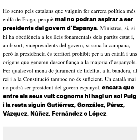
Ho sento pels catalans que vulguin fer carrera política més
enllà de Fraga, perquè
mai no podran aspirar a ser
. Ministres, sí, si
presidents del govern d’Espanya
hi ha obediència a les lleis fonamentals dels partits estat i,
amb sort, vicepresidents del govern, si sona la campana,
però la presidència és territori prohibit per a un català i uns
orígens que generen desconfiança a la majoria d’espanyols.
Fer qualsevol mena de jurament de fidelitat a la bandera, al
rei i a la Constitució tampoc no és suficient. Un català mai
no podrà ser president del govern espanyol,
encara que
entre els seus vuit cognoms hi hagi un sol Puig
i la resta siguin Gutiérrez, González, Pérez,
.
Vázquez, Núñez, Fernández o López