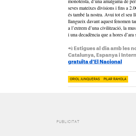
monoteista, d’una amalgama de pers
seves mateixes divisions i fins a 2
és també la nostra. Avui tot el seu ll
llangueix davant aquest fenomen tan
a l’extrem d’una civilització, la m
i una decadència que a hores d’ara 
📲 Estigues al dia amb les n
Catalunya, Espanya i Inter
gratuïta d’El Nacional
ORIOL JUNQUERAS
PILAR RAHOLA