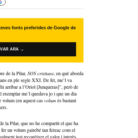
 teves fonts preferides de Google de
IVAR ARA →
bre de la Pilar,
SOS cristians
, en què aborda
tians en ple segle XXI. De fet, me’l va
hi arribar a l’Oriol [Junqueras]”, però de
 exemplar me’l quedava jo i que un dia
re volum (en aquest cas
volum
és bastant
ers.
de la Pilar, que no he compartit el que ha
ia fer un volum gairebé tan feixuc com el
alment just reconèixer el valor i interès