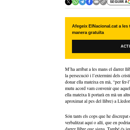
SEGUIR A
Afegeix ElNacional.cat a les
manera gratuïta
ACT
M’ha arribat a les mans el darrer lli
la persecució i l’extermini dels cris
donar ella mateixa en mà, “per fer-l’
mutu acord vam convenir que aquell
ella mateixa li portarà en mà un alt
aproximat al pes del llibre) a Lledon
Són tants els cops que he discrepat 
verbalitzat aquí o allí, que en podr
darrer llibre que signa. També és igu