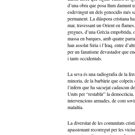
d’una obra que posa llum damunt un
esdevingut un dels genocidis més s
permanent. La diàspora cristiana ha a
mar, travessant un Orient en flames.
gregues, d’una Grècia empobrida, o 
massa en barques, amb quatre parrac
han assolat Síria i l’Iraq, entre d’a
per un fanatisme devastador que enc
i tants occidentals.
La seva és una radiografia de la fero
minoria, de la barbàrie que colpeix e
l’infern que ha sacsejat cadascun de
Units per “restablir” la democràcia,
intervencions armades, de com sovint
malaltia.
La diversitat de les comunitats cris
apassionant recorregut per les viciss