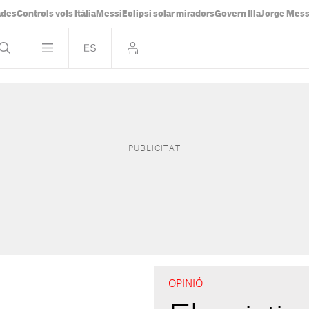
ades
Controls vols Itàlia
Messi
Eclipsi solar miradors
Govern Illa
Jorge Mess
OPINIÓ