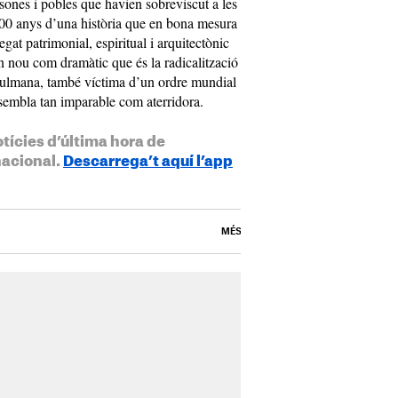
ones i pobles que havien sobreviscut a les
.000 anys d’una història que en bona mesura
egat patrimonial, espiritual i arquitectònic
 nou com dramàtic que és la radicalització
usulmana, també víctima d’un ordre mundial
sembla tan imparable com aterridora.
otícies d’última hora de
nacional.
Descarrega’t aquí l’app
MÉS