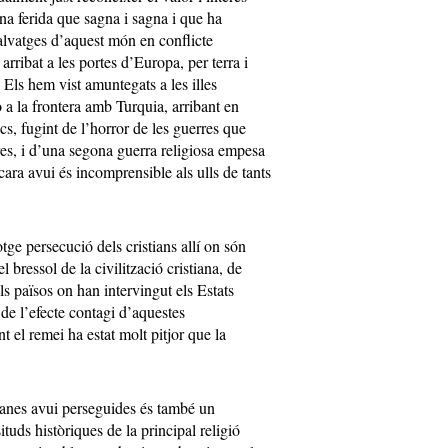
a ferida que sagna i sagna i que ha
alvatges d’aquest món en conflicte
rribat a les portes d’Europa, per terra i
 Els hem vist amuntegats a les illes
a la frontera amb Turquia, arribant en
s, fugint de l’horror de les guerres que
ltres, i d’una segona guerra religiosa empesa
ara avui és incomprensible als ulls de tants
tge persecució dels cristians allí on són
l bressol de la civilització cristiana, de
ls països on han intervingut els Estats
 de l’efecte contagi d’aquestes
 el remei ha estat molt pitjor que la
tianes avui perseguides és també un
ituds històriques de la principal religió