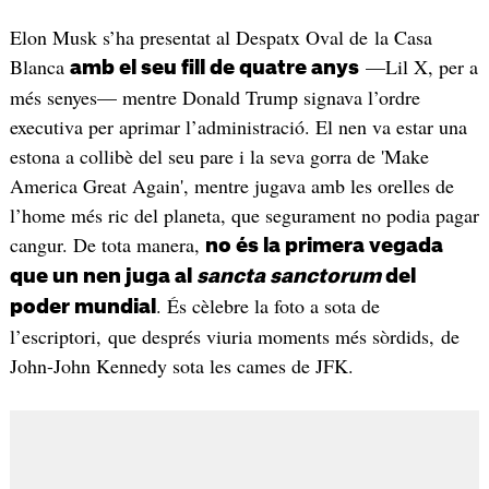
Elon Musk s’ha presentat al Despatx Oval de la Casa
Blanca
—Lil X, per a
amb el seu fill de quatre anys
més senyes— mentre Donald Trump signava l’ordre
executiva per aprimar l’administració. El nen va estar una
estona a collibè del seu pare i la seva gorra de 'Make
America Great Again', mentre jugava amb les orelles de
l’home més ric del planeta, que segurament no podia pagar
cangur. De tota manera,
no és la primera vegada
que un nen juga al
sancta sanctorum
del
. És cèlebre la foto a sota de
poder mundial
l’escriptori, que després viuria moments més sòrdids, de
John-John Kennedy sota les cames de JFK.