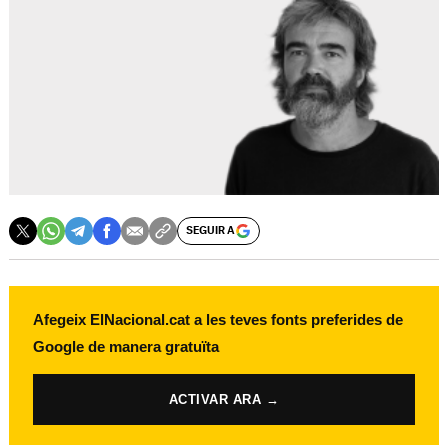
SEGUIR A
Afegeix ElNacional.cat a les teves fonts preferides de
Google de manera gratuïta
ACTIVAR ARA →