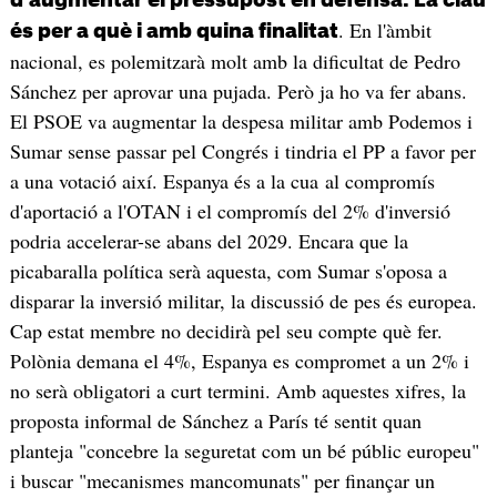
. En l'àmbit
és per a què i amb quina finalitat
nacional, es polemitzarà molt amb la dificultat de Pedro
Sánchez per aprovar una pujada. Però ja ho va fer abans.
El PSOE va augmentar la despesa militar amb Podemos i
Sumar sense passar pel Congrés i tindria el PP a favor per
a una votació així. Espanya és a la cua al compromís
d'aportació a l'OTAN i el compromís del 2% d'inversió
podria accelerar-se abans del 2029. Encara que la
picabaralla política serà aquesta, com Sumar s'oposa a
disparar la inversió militar, la discussió de pes és europea.
Cap estat membre no decidirà pel seu compte què fer.
Polònia demana el 4%, Espanya es compromet a un 2% i
no serà obligatori a curt termini. Amb aquestes xifres, la
proposta informal de Sánchez a París té sentit quan
planteja "concebre la seguretat com un bé públic europeu"
i buscar "mecanismes mancomunats" per finançar un