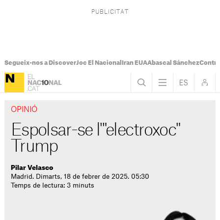
Segueix-nos a Discover
Joc El Nacional
Iran EUA
Abascal Sánchez
Control
OPINIÓ
Espolsar-se l'"electroxoc"
Trump
Pilar Velasco
Madrid. Dimarts, 18 de febrer de 2025. 05:30
Temps de lectura: 3 minuts