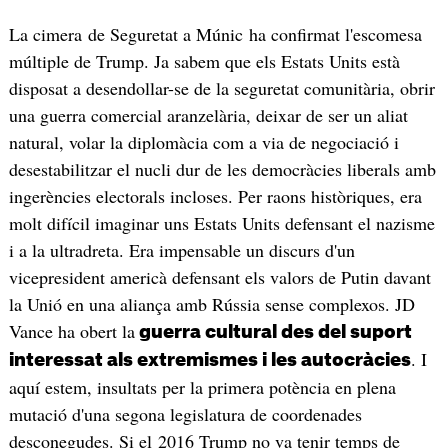
La cimera de Seguretat a Múnic ha confirmat l'escomesa
múltiple de Trump. Ja sabem que els Estats Units està
disposat a desendollar-se de la seguretat comunitària, obrir
una guerra comercial aranzelària, deixar de ser un aliat
natural, volar la diplomàcia com a via de negociació i
desestabilitzar el nucli dur de les democràcies liberals amb
ingerències electorals incloses. Per raons històriques, era
molt difícil imaginar uns Estats Units defensant el nazisme
i a la ultradreta. Era impensable un discurs d'un
vicepresident americà defensant els valors de Putin davant
la Unió en una aliança amb Rússia sense complexos. JD
Vance ha obert la
guerra cultural des del suport
. I
interessat als extremismes i les autocràcies
aquí estem, insultats per la primera potència en plena
mutació d'una segona legislatura de coordenades
desconegudes. Si el 2016 Trump no va tenir temps de