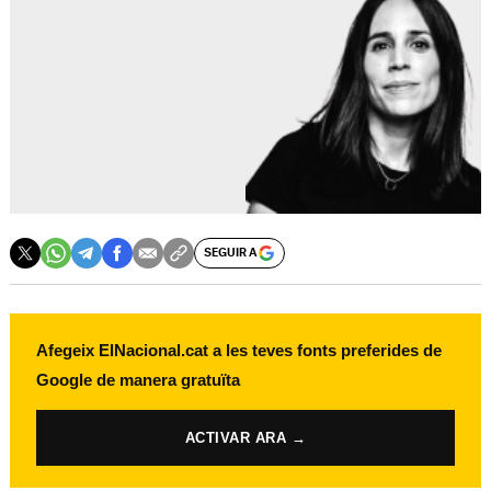
SEGUIR A
Afegeix ElNacional.cat a les teves fonts preferides de
Google de manera gratuïta
ACTIVAR ARA →