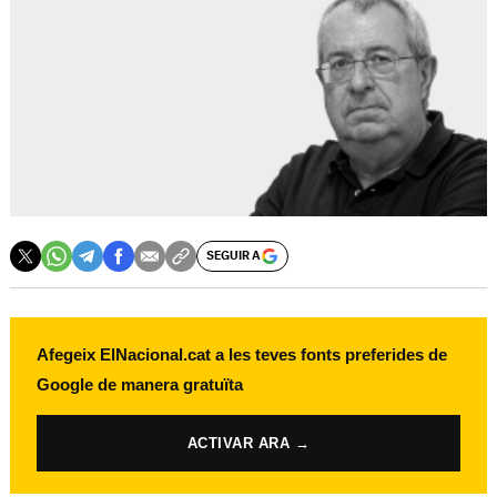
SEGUIR A
Afegeix ElNacional.cat a les teves fonts preferides de
Google de manera gratuïta
ACTIVAR ARA →