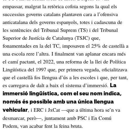
empassar, malgrat la retòrica cofoia segons la qual els
successius governs catalans plantaven cara a l’ofensiva
anticatalana dels governs espanyols, totes i cadascuna de
les sentències del Tribunal Suprem (TS) i del Tribunal
Superior de Justícia de Catalunya (TSJC) que,
fonamentades en la del TC, imposaven el 25% de castellà a
una escola rere l’altra. I finalment van aplanar encara més
el camí pactant, el 2022, una reforma de la llei de Política
Lingüística del 1997 que, per primera vegada, oficialitzava
que el castellà fos llengua d’ús a les escoles i que, per tant,
es carregava de dalt a baix el sistema d’immersió.
La
immersió lingüística, com el seu nom indica,
només és possible amb una única llengua
, i ERC i JxCat —que a última hora se’n va
vehicular
desmarcar, però—, juntament amb PSC i En Comú
Podem, van acabar fent la feina bruta.