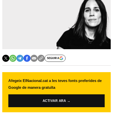
SEGUIR A
Afegeix ElNacional.cat a les teves fonts preferides de
Google de manera gratuïta
ACTIVAR ARA →