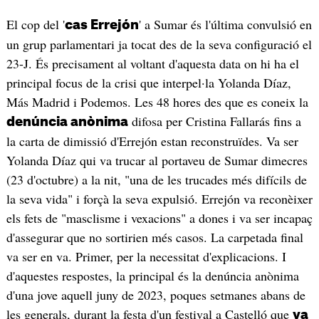
El cop del '
' a Sumar és l'última convulsió en
cas Errejón
un grup parlamentari ja tocat des de la seva configuració el
23-J. És precisament al voltant d'aquesta data on hi ha el
principal focus de la crisi que interpel·la Yolanda Díaz,
Más Madrid i Podemos. Les 48 hores des que es coneix la
difosa per Cristina Fallarás fins a
denúncia anònima
la carta de dimissió d'Errejón estan reconstruïdes. Va ser
Yolanda Díaz qui va trucar al portaveu de Sumar dimecres
(23 d'octubre) a la nit, "una de les trucades més difícils de
la seva vida" i forçà la seva expulsió. Errejón va reconèixer
els fets de "masclisme i vexacions" a dones i va ser incapaç
d'assegurar que no sortirien més casos. La carpetada final
va ser en va. Primer, per la necessitat d'explicacions. I
d'aquestes respostes, la principal és la denúncia anònima
d'una jove aquell juny de 2023, poques setmanes abans de
les generals, durant la festa d'un festival a Castelló que
va