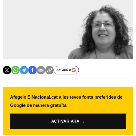
SEGUIR A
Afegeix ElNacional.cat a les teves fonts preferides de
Google de manera gratuïta
ACTIVAR ARA →