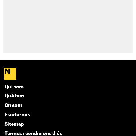
Qui som
Què fem
On som
Escriu-nos
Sitemap
Termes i condicions d'ús