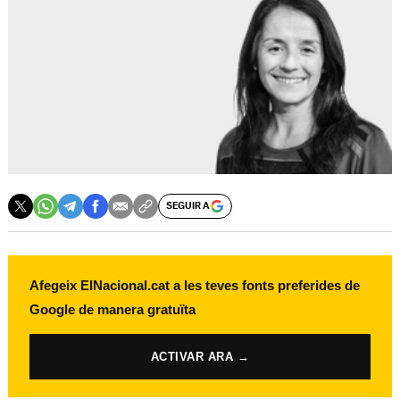
SEGUIR A
Afegeix ElNacional.cat a les teves fonts preferides de
Google de manera gratuïta
ACTIVAR ARA →