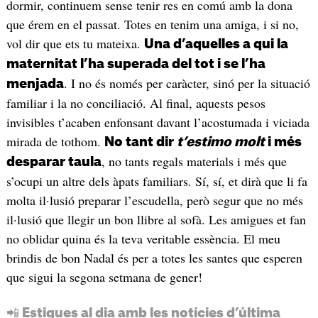
dormir, continuem sense tenir res en comú amb la dona
que érem en el passat. Totes en tenim una amiga, i si no,
vol dir que ets tu mateixa.
Una d’aquelles a qui la
maternitat l’ha superada del tot i se l’ha
. I no és només per caràcter, sinó per la situació
menjada
familiar i la no conciliació. Al final, aquests pesos
invisibles t’acaben enfonsant davant l’acostumada i viciada
mirada de tothom.
No tant dir
t’estimo molt
i més
, no tants regals materials i més que
desparar taula
s’ocupi un altre dels àpats familiars. Sí, sí, et dirà que li fa
molta il·lusió preparar l’escudella, però segur que no més
il·lusió que llegir un bon llibre al sofà. Les amigues et fan
no oblidar quina és la teva veritable essència. El meu
brindis de bon Nadal és per a totes les santes que esperen
que sigui la segona setmana de gener!
📲 Estigues al dia amb les notícies d’última