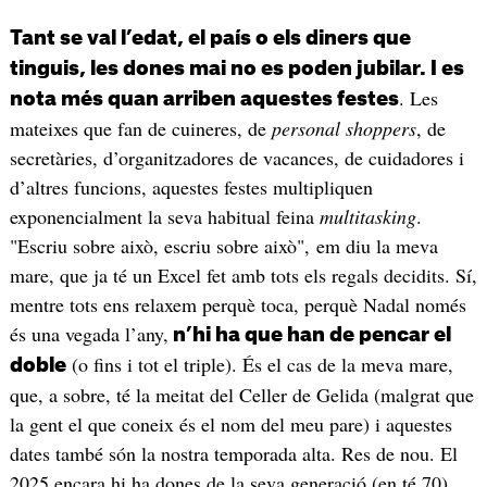
Tant se val l’edat, el país o els diners que
tinguis, les dones mai no es poden jubilar. I es
. Les
nota més quan arriben aquestes festes
mateixes que fan de cuineres, de
personal shoppers
, de
secretàries, d’organitzadores de vacances, de cuidadores i
d’altres funcions, aquestes festes multipliquen
exponencialment la seva habitual feina
multitasking
.
"Escriu sobre això, escriu sobre això", em diu la meva
mare, que ja té un Excel fet amb tots els regals decidits. Sí,
mentre tots ens relaxem perquè toca, perquè Nadal només
és una vegada l’any,
n’hi ha que han de pencar el
(o fins i tot el triple). És el cas de la meva mare,
doble
que, a sobre, té la meitat del Celler de Gelida (malgrat que
la gent el que coneix és el nom del meu pare) i aquestes
dates també són la nostra temporada alta. Res de nou. El
2025 encara hi ha dones de la seva generació (en té 70)