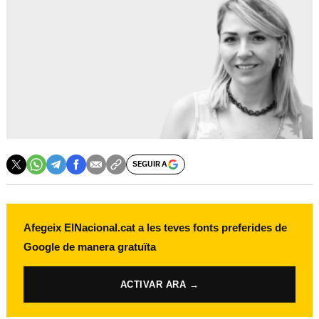
SEGUIR A
Afegeix ElNacional.cat a les teves fonts preferides de
Google de manera gratuïta
ACTIVAR ARA →