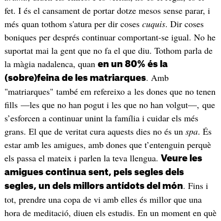
fet. I és el cansament de portar dotze mesos sense parar, i
més quan tothom s'atura per dir coses
cuquis
. Dir coses
boniques per després continuar comportant-se igual. No he
suportat mai la gent que no fa el que diu. Tothom parla de
la màgia nadalenca, quan
en un 80% és la
. Amb
(sobre)feina de les matriarques
"matriarques" també em refereixo a les dones que no tenen
fills —les que no han pogut i les que no han volgut—, que
s’esforcen a continuar unint la família i cuidar els més
grans. El que de veritat cura aquests dies no és un
spa
. És
estar amb les amigues, amb dones que t’entenguin perquè
els passa el mateix i parlen la teva llengua.
Veure les
amigues continua sent, pels segles dels
. Fins i
segles, un dels millors antídots del món
tot, prendre una copa de vi amb elles és millor que una
hora de meditació, diuen els estudis. En un moment en què