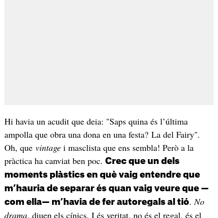
Hi havia un acudit que deia: "Saps quina és l’última
ampolla que obra una dona en una festa? La del Fairy".
Oh, que
vintage
i masclista que ens sembla! Però a la
pràctica ha canviat ben poc.
Crec que un dels
moments plàstics en què vaig entendre que
m’hauria de separar és quan vaig veure que —
.
No
com ella— m’havia de fer autoregals al tió
drama
, diuen els cínics. I és veritat, no és el regal, és el