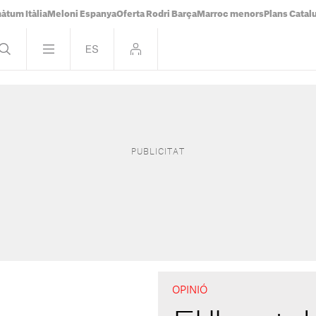
àtum Itàlia
Meloni Espanya
Oferta Rodri Barça
Marroc menors
Plans Catal
OPINIÓ