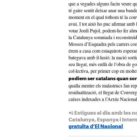
que a vegades alguns facin veure qu
té gaire sentit deixar anar una ban
moment en el qual tothom té la conv
avui. I tot això ho puc afirmar amb
votar Jordi Pujol, podent-ho fer al
la Catalunya somniada i reconstruïd
Mossos d’Esquadra pels carrers com 
érem a casa com estaquirots esperan
bategava amb il·lusió; la nació sorti
seu llegat, més enllà de l’obra de g
col·lectiva, per primer cop en molt
podíem ser catalans quan sor
qualla mentre els malastrucs fan rep
residualització, el llegat de Conve
caixes indexades a l’Arxiu Naciona
📲 Estigues al dia amb les n
Catalunya, Espanya i Inter
gratuïta d’El Nacional