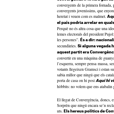
convergents de la primera fornada, 
convergents joveníssims, que enyo
heretat i veuen com es malmet.
Aqu
el país podria arrelar en qua
Perquè no és altra cosa que una ide
lemes electorals del president Pujol
les persones”.
És a dir: nacional
secundàries.
Si alguna vegada h
aquest partit era Convergènc
convertir en una màquina de guanyar
l’esquerra, sempre pensa massa, se
votants llegeixen Gramsci i estan su
sabia millor que ningú que els catal
porta de casa on hi posi
Aquí hi v
hòbbits: no volem que ens atabalin 
El llegat de Convergència, doncs, es
Sorprèn que ningú encara se’n reclam
uts.
Els hereus polítics de Co