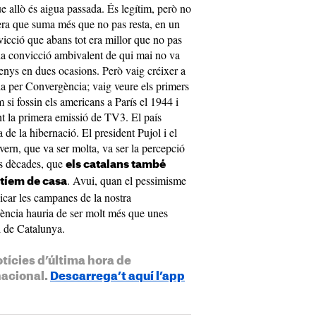
e allò és aigua passada. És legítim, però no
dera que suma més que no pas resta, en un
icció que abans tot era millor que no pas
 la convicció ambivalent de qui mai no va
menys en dues ocasions. Però vaig créixer a
a per Convergència; vaig veure els primers
si fossin els americans a París el 1944 i
t la primera emissió de TV3. El país
a de la hibernació. El president Pujol i el
overn, que va ser molta, va ser la percepció
es dècades, que
els catalans també
. Avui, quan el pessimisme
tíem de casa
icar les campanes de la nostra
rgència hauria de ser molt més que unes
l de Catalunya.
otícies d’última hora de
nacional.
Descarrega’t aquí l’app