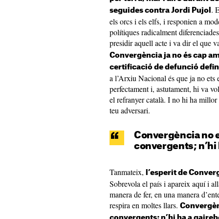
. 
seguides contra Jordi Pujol
els orcs i els elfs, i responien a mod
polítiques radicalment diferenciades
presidir aquell acte i va dir el que 
Convergència ja no és cap ame
certificació de defunció defini
a l’Arxiu Nacional és que ja no ets e
perfectament i, astutament, hi va v
el refranyer català. I no hi ha millor 
teu adversari.
Convergència no ex
convergents; n’hi h
Tanmateix,
l’esperit de Converg
Sobrevola el país i apareix aquí i al
manera de fer, en una manera d’ente
respira en moltes llars.
Convergènc
convergents; n’hi ha a gairebé