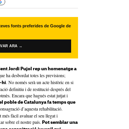
 teves fonts preferides de Google de
IVAR ARA →
dent Jordi Pujol rep un homenatge a
que ha desbordat totes les previsions;
. No només serà un acte històric en si
-hi
ació definitiu i de restitució després del
sotmès. Encara que hagués estat jutjat i
el poble de Catalunya fa temps que
 consagració d’aquesta rehabilitació.
 més fàcil avaluar el seu llegat i
r sobre el nostre país.
Pot semblar una