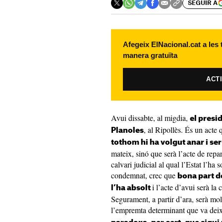
SEGUIR A
Afegeix ElNacional.cat a les
manera gratuïta
ACT
Avui dissabte, al migdia,
el presi
, al Ripollès. És un acte 
Planoles
tothom hi ha volgut anar i ser
mateix, sinó que serà l’acte de repar
calvari judicial al qual l’Estat l’ha 
condemnat, crec que
bona part d
i l’acte d’avui serà la
l’ha absolt
Segurament, a partir d’ara, serà molt
l’empremta determinant que va deixa