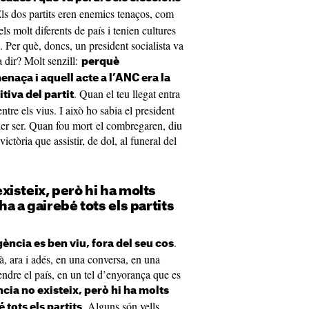
Els dos partits eren enemics tenaços, com
els molt diferents de país i tenien cultures
. Per què, doncs, un president socialista va
va dir? Molt senzill:
perquè
naça i aquell acte a l’ANC era la
. Quan el teu llegat entra
tiva del partit
ntre els vius. I això ho sabia el president
oler ser. Quan fou mort el combregaren, diu
victòria que assistir, de dol, al funeral del
isteix, però hi ha molts
a a gairebé tots els partits
.
ència es ben viu, fora del seu cos
là, ara i adés, en una conversa, en una
ndre el país, en un tel d’enyorança que es
ia no existeix, però hi ha molts
. Alguns són vells
 tots els partits