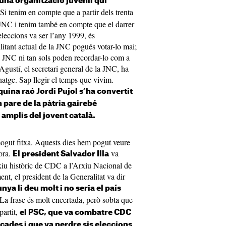
 una organització juvenil qui
 Si tenim en compte que a partir dels trenta
 JNC i tenim també en compte que el darrer
eleccions va ser l’any 1999, és
itant actual de la JNC pogués votar-lo mai;
 la JNC ni tan sols poden recordar-lo com a
 Agustí, el secretari general de la JNC, ha
natge. Sap llegir el temps que vivim.
quina raó Jordi Pujol s’ha convertit
 pare de la pàtria gairebé
 amplis del jovent català.
mogut fitxa. Aquests dies hem pogut veure
ora.
va
El president Salvador Illa
arxiu històric de CDC a l’Arxiu Nacional de
t, el president de la Generalitat va dir
nya li deu molt i no seria el país
 La frase és molt encertada, però sobta que
partit,
el PSC, que va combatre CDC
ècades i que va perdre sis eleccions