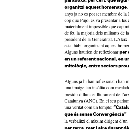
paradoxa, per cert, que sigui
.
organitzi aquest homenatge
anys ja no es pot ser membre de la
cop que Pujol es va presentar a les 
materialment impossible que cap mil
de fet, la majoria dels militants de
president de la Generalitat. L’Aleix
estat hàbil organitzant aquest home
Alguns haurien de reflexionar
per 
en un referent nacional, en un
mitològic, entre sectors prou
Alguns ja hi han reflexionat i han 
una imatge tan insòlita com revelad
presidir dilluns el lliurament de l’
Catalunya (ANC). En el seu parlamen
una veritat com un temple:
“Catalu
.
que és sense Convergència”
la verbalitzi el màxim dirigent d’un 
per terra, mar i aire durant d