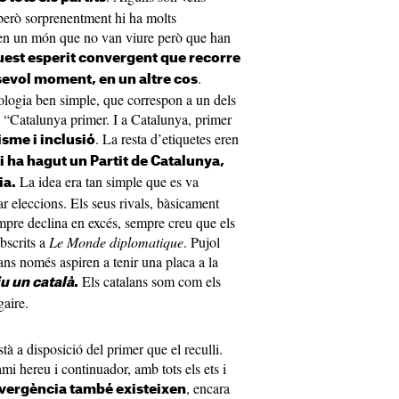
però sorprenentment hi ha molts
ren un món que no van viure però que han
est esperit convergent que recorre
.
lsevol moment, en un altre cos
ologia ben simple, que correspon a un dels
: “Catalunya primer. I a Catalunya, primer
. La resta d’etiquetes eren
isme i inclusió
i ha hagut un Partit de Catalunya,
La idea era tan simple que es va
ia.
 eleccions. Els seus rivals, bàsicament
mpre declina en excés, sempre creu que els
bscrits a
Le Monde diplomatique
. Pujol
ans només aspiren a tenir una placa a la
Els catalans som com els
iu un català
.
gaire.
tà a disposició del primer que el reculli.
i hereu i continuador, amb tots els ets i
, encara
nvergència també existeixen