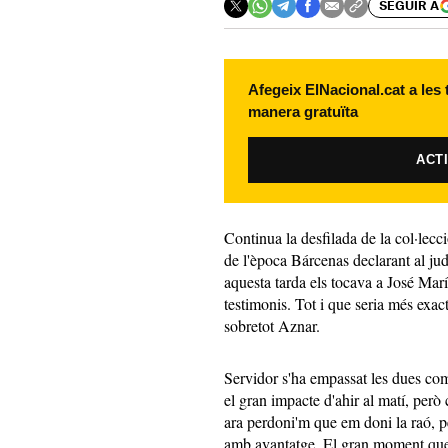
SEGUIR A
Afegeix ElNacional.cat a les
manera gratuïta
ACT
Continua la desfilada de la col·lecc
de l'època Bárcenas declarant al judi
aquesta tarda els tocava a José Ma
testimonis. Tot i que seria més exac
sobretot Aznar.
Servidor s'ha empassat les dues co
el gran impacte d'ahir al matí, però c
ara perdoni'm que em doni la raó, pe
amb avantatge. El gran moment que 