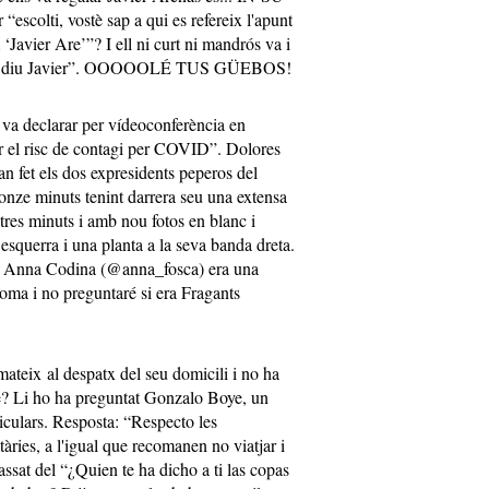
escolti, vostè sap a qui es refereix l'apunt
avier Are’”? I ell ni curt ni mandrós va i
e es diu Javier”. OOOOOLÉ TUS GÜEBOS!
 va declarar per vídeoconferència en
ar el risc de contagi per COVID”. Dolores
 fet els dos expresidents peperos del
onze minuts tenint darrera seu una extensa
 tres minuts i amb nou fotos en blanc i
 esquerra i una planta a la seva banda dreta.
er Anna Codina (@anna_fosca) era una
roma i no preguntaré si era Fragants
mateix al despatx del seu domicili i no ha
uè? Li ho ha preguntat Gonzalo Boye, un
iculars. Resposta: “Respecto les
tàries, a l'igual que recomanen no viatjar i
ssat del “¿Quien te ha dicho a ti las copas