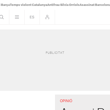
i Barça
Temps violent Catalunya
Antifrau Sílvia Orriols
Asassinat Barcelon
OPINIÓ