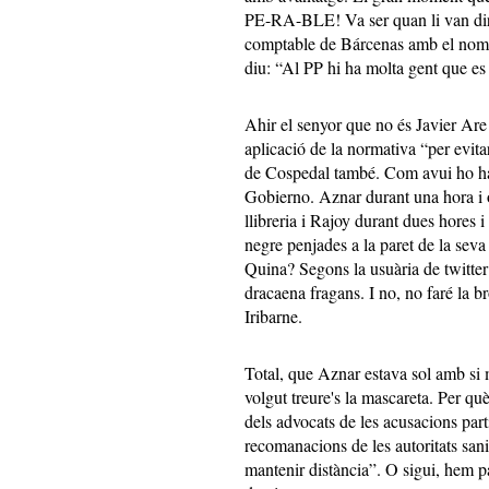
PE-RA-BLE! Va ser quan li van dir “
comptable de Bárcenas amb el nom ‘J
diu: “Al PP hi ha molta gent qu
Ahir el senyor que no és Javier Are
aplicació de la normativa “per evit
de Cospedal també. Com avui ho han
Gobierno. Aznar durant una hora i 
llibreria i Rajoy durant dues hores i
negre penjades a la paret de la seva
Quina? Segons la usuària de twitt
dracaena fragans. I no, no faré la b
Iribarne.
Total, que Aznar estava sol amb si 
volgut treure's la mascareta. Per q
dels advocats de les acusacions part
recomanacions de les autoritats sani
mantenir distància”. O sigui, hem pa