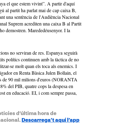
ya el que estem vivint”. A partir d'aquí
gú al partit ha parlat mai de cap caixa B,
Tant una sentència de l'Audiència Nacional
bunal Suprem acrediten una caixa B al Partit
e ho demostren. Marededéusenyor. I la
cions no serviran de res. Espanya seguirà
its polítics continuen amb la tàctica de no
litzar-se molt quan els toca als enemics. I
tigador en Renta Bàsica Julen Bollain, el
at és de 90 mil milions d'euros (NORANTA
% del PIB, quatre cops la despesa en
post en educació. EI, i com sempre passa,
otícies d’última hora de
nacional.
Descarrega’t aquí l’app