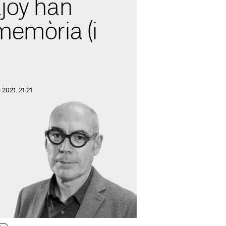
joy han
memòria (i
2021. 21:21