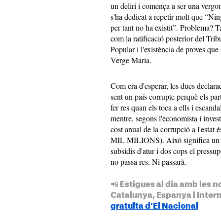
un deliri i comença a ser una vergon
s'ha dedicat a repetir molt que “Nin
per tant no ha existit”. Problema? 
com la ratificació posterior del Tri
Popular i l'existència de proves qu
Verge Maria.
Com era d'esperar, les dues declara
sent un país corrupte perquè els part
fer res quan els toca a ells i escanda
mentre, segons l'economista i inves
cost anual de la corrupció a l'est
MIL MILIONS). Això significa un 8
subsidis d'atur i dos cops el pressu
no passa res. Ni passarà.
📲 Estigues al dia amb les n
Catalunya, Espanya i Inter
gratuïta d’El Nacional