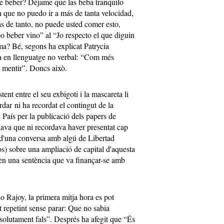
e beber? Déjame que las beba tranquilo
 que no puedo ir a más de tanta velocidad,
 de tanto, no puede usted comer esto,
o beber vino” al “Jo respecto el que diguin
ma? Bé, segons ha explicat Patrycia
 en llenguatge no verbal: “Com més
a mentir”. Doncs això.
ent entre el seu exbigoti i la mascareta li
dar ni ha recordat el contingut de la
País per la publicació dels papers de
va que ni recordava haver presentat cap
d'una conversa amb algú de Libertad
os) sobre una ampliació de capital d'aquesta
 en una sentència que va finançar-se amb
o Rajoy, la primera mitja hora es pot
 repetint sense parar: Que no sabia
bsolutament fals”. Després ha afegit que “És