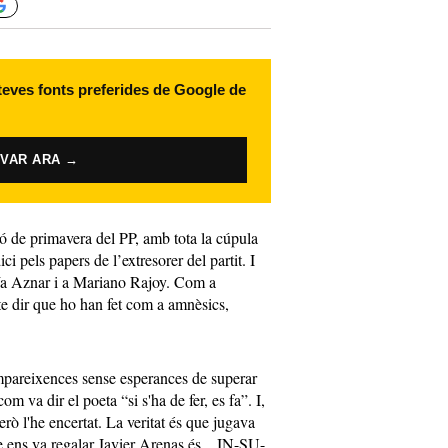
 teves fonts preferides de Google de
IVAR ARA →
ió de primavera del PP, amb tota la cúpula
ci pels papers de l’extresorer del partit. I
ría Aznar i a Mariano Rajoy. Com a
te dir que ho han fet com a amnèsics,
mpareixences sense esperances de superar
om va dir el poeta “si s'ha de fer, es fa”. I,
rò l'he encertat. La veritat és que jugava
ens va regalar Javier Arenas és... IN-SU-