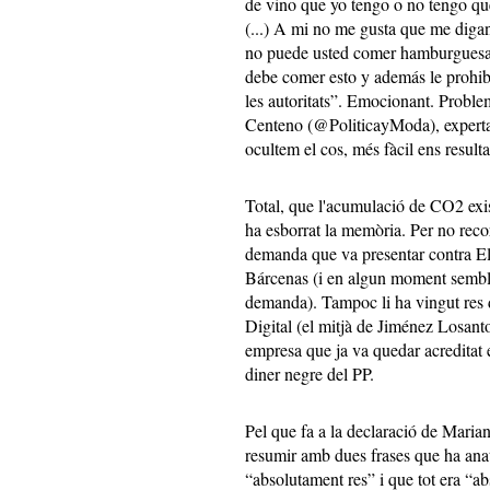
de vino que yo tengo o no tengo qu
(...) A mi no me gusta que me digan
no puede usted comer hamburguesas
debe comer esto y además le prohib
les autoritats”. Emocionant. Proble
Centeno (@PoliticayModa), experta
ocultem el cos, més fàcil ens result
Total, que l'acumulació de CO2 exist
ha esborrat la memòria. Per no recor
demanda que va presentar contra El 
Bárcenas (i en algun moment sembla
demanda). Tampoc li ha vingut res 
Digital (el mitjà de Jiménez Losant
empresa que ja va quedar acreditat
diner negre del PP.
Pel que fa a la declaració de Marian
resumir amb dues frases que ha anat
“absolutament res” i que tot era “a