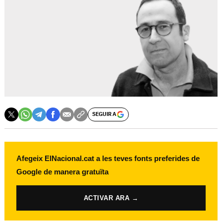
SEGUIR A
Afegeix ElNacional.cat a les teves fonts preferides de
Google de manera gratuïta
ACTIVAR ARA →