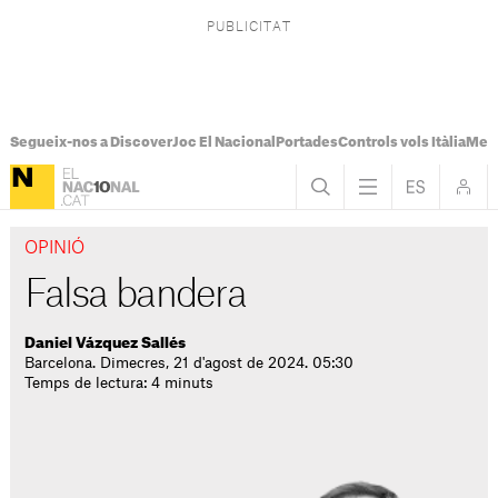
Segueix-nos a Discover
Joc El Nacional
Portades
Controls vols Itàlia
Mes
OPINIÓ
Falsa bandera
Daniel Vázquez Sallés
Barcelona. Dimecres, 21 d'agost de 2024. 05:30
Temps de lectura: 4 minuts