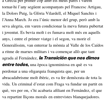
a Grècia per primer cop amb els meus pares i vàrem
tornar-hi l’any següent acompanyats pel Francesc Artigau,
la Dolors Puig, la Glòria Vilardell, el Miquel Sanchis i
l’Anna March. Jo era l’únic menor del grup, però amb la
seva alegria, em varen condicionar la meva futura pubertat
i joventut. Es bevia molt i es fumava molt més en aquells
anys, i entre el primer viatge i el segon, va morir el
Generalíssim, van enterrar la mòmia al Valle de los Caídos
a ritme de marxes militars i va començar allò que tant
agrada al Fernández,
la Transición que nos dimos
una època ignominiosa en què es va
entre todos
,
perdonar a una oligarquia franquista que, per un
abracadabrisme molt ibèric, es va fer demòcrata de tota la
vida. Un criminal d’estat com Fraga va fundar un partit en
què, ves per on, s’hi acabaria afiliant en Fernández, el que
va repartint lliçons morals en entrevistes blanquejadores.