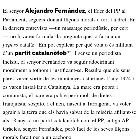
El senyor
, el líder del PP al
Alejandro Fernández
Parlament, segueix donant lliçons morals a tort i a dret. En
la darrera entrevista —un massatge periodístic, per cert
— no li varen formular la pregunta que jo faria a un
pepero
català: "Em pot explicar per què vota o és militant
d’un
?". I sense un periodista
partit catalanòfob
incisiu, el senyor Fernández va seguir adoctrinant
moralment a tothom i justificant-se. Resulta que els seus
pares varen sortir de les muntanyes asturianes l’any 1974 i
es varen instal·lar a Catalunya. La mare era pobra i
comunista, el pare era pobre però molt de dretes i
franquista, sospito, i el nen, nascut a Tarragona, va voler
agrair a la terra que els havia salvat de la misèria afiliant-se
als 18 anys a un partit catalanòfob com el PP, antiga AP.
Gràcies, senyor Fernández, però faci de les seves lliçons
morals farcit per a un cachopo.