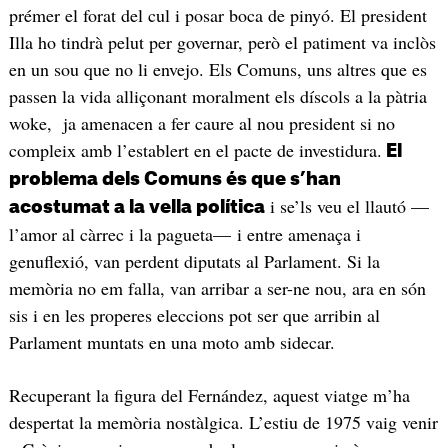
prémer el forat del cul i posar boca de pinyó. El president
Illa ho tindrà pelut per governar, però el patiment va inclòs
en un sou que no li envejo. Els Comuns, uns altres que es
passen la vida alliçonant moralment els díscols a la pàtria
woke, ja amenacen a fer caure al nou president si no
compleix amb l’establert en el pacte de investidura.
El
problema dels Comuns és que s’han
i se’ls veu el llautó —
acostumat a la vella política
l’amor al càrrec i la pagueta— i entre amenaça i
genuflexió, van perdent diputats al Parlament. Si la
memòria no em falla, van arribar a ser-ne nou, ara en són
sis i en les properes eleccions pot ser que arribin al
Parlament muntats en una moto amb sidecar.
Recuperant la figura del Fernández, aquest viatge m’ha
despertat la memòria nostàlgica. L’estiu de 1975 vaig venir