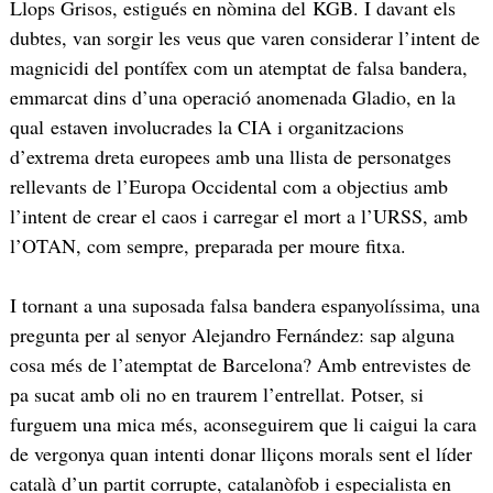
Llops Grisos, estigués en nòmina del KGB. I davant els
dubtes, van sorgir les veus que varen considerar l’intent de
magnicidi del pontífex com un atemptat de falsa bandera,
emmarcat dins d’una operació anomenada Gladio, en la
qual estaven involucrades la CIA i organitzacions
d’extrema dreta europees amb una llista de personatges
rellevants de l’Europa Occidental com a objectius amb
l’intent de crear el caos i carregar el mort a l’URSS, amb
l’OTAN, com sempre, preparada per moure fitxa.
I tornant a una suposada falsa bandera espanyolíssima, una
pregunta per al senyor Alejandro Fernández: sap alguna
cosa més de l’atemptat de Barcelona? Amb entrevistes de
pa sucat amb oli no en traurem l’entrellat. Potser, si
furguem una mica més, aconseguirem que li caigui la cara
de vergonya quan intenti donar lliçons morals sent el líder
català d’un partit corrupte, catalanòfob i especialista en