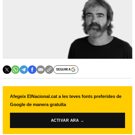
SEGUIR A
Afegeix ElNacional.cat a les teves fonts preferides de
Google de manera gratuïta
ACTIVAR ARA →