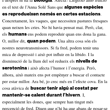
I després hi ha la
. Afecta? Llegeixo amb fruïció
biologia
en el text de l’Anna Solé Sans
que
algunes espècies
.
es reprodueixen només en certes estacions
Concretament, les vaques, que necessiten pastures fresques
quan neixen les cries. No hi havia pensat mai. Però, clar,
els
ens podem reproduir quan ens dona la gana.
humans
O, millor dit,
. Una altra cosa són els
quan podem
nostres neurotransmissors. Si fa fred, podem tenir una
mica de depressió i això pot influir en la libido. I la
disminució de la llum del sol redueix els
nivells de
i això afecta l’humor i l’energia. Però,
serotonina
alhora, això mateix ens pot empènyer a buscar el contacte
per estar millor. Ara bé, jo crec més en l’efecte cova. En la
cosa atàvica de
buscar tenir algú al costat per
. I,
mantenir-se calent durant l’hivern
especialment les dones, que sempre han tingut més
percepció de fred. Diuen que n’hi ha que abans de posar-se