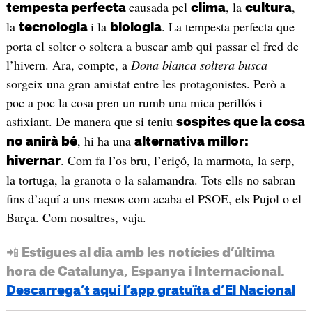
causada pel
, la
,
tempesta perfecta
clima
cultura
la
i la
. La tempesta perfecta que
tecnologia
biologia
porta el solter o soltera a buscar amb qui passar el fred de
l’hivern. Ara, compte, a
Dona blanca soltera busca
sorgeix una gran amistat entre les protagonistes. Però a
poc a poc la cosa pren un rumb una mica perillós i
asfixiant. De manera que si teniu
sospites que la cosa
, hi ha una
no anirà bé
alternativa millor:
. Com fa l’os bru, l’eriçó, la marmota, la serp,
hivernar
la tortuga, la granota o la salamandra. Tots ells no sabran
fins d’aquí a uns mesos com acaba el PSOE, els Pujol o el
Barça. Com nosaltres, vaja.
📲 Estigues al dia amb les notícies d’última
hora de Catalunya, Espanya i Internacional.
Descarrega’t aquí l’app gratuïta d’El Nacional