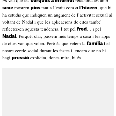
Es veu que les
relacionades amb
cerques a internet
mostren
tant a l’estiu com
, que hi
sexe
pics
a l’hivern
ha estudis que indiquen un augment de l’activitat sexual al
voltant de Nadal i que les aplicacions de cites també
reflecteixen aquesta tendència. I tot pel
… i pel
fred
. Perquè, clar, passem més temps a casa i les apps
Nadal
de cites van que volen. Però és que veiem la
i el
família
nostre cercle social durant les festes i, encara que no hi
hagi
explícita, doncs mira, hi és.
pressió