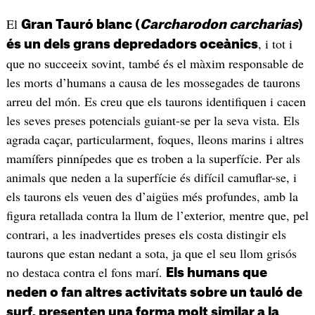
El
Gran Tauró blanc (
Carcharodon carcharias
)
, i tot i
és un dels grans depredadors oceànics
que no succeeix sovint, també és el màxim responsable de
les morts d’humans a causa de les mossegades de taurons
arreu del món. Es creu que els taurons identifiquen i cacen
les seves preses potencials guiant-se per la seva vista. Els
agrada caçar, particularment, foques, lleons marins i altres
mamífers pinnípedes que es troben a la superfície. Per als
animals que neden a la superfície és difícil camuflar-se, i
els taurons els veuen des d’aigües més profundes, amb la
figura retallada contra la llum de l’exterior, mentre que, pel
contrari, a les inadvertides preses els costa distingir els
taurons que estan nedant a sota, ja que el seu llom grisós
no destaca contra el fons marí.
Els humans que
neden o fan altres activitats sobre un tauló de
surf, presenten una forma molt similar a la