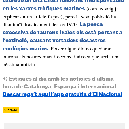
exerceixen una tasca rellevant i indispensable
(com us vaig ja
en les xarxes tròfiques marines
explicar en un article fa poc), però la seva població ha
disminuït dràsticament des de 1970.
La pesca
excessiva de taurons i raïes els està portant a
l’extinció, causant vertaders desastres
. Potser algun dia no quedaran
ecològics marins
taurons als nostres mars i oceans, i això sí que seria una
pèssima notícia.
📲 Estigues al dia amb les notícies d’última
hora de Catalunya, Espanya i Internacional.
Descarrega’t aquí l’app gratuïta d’El Nacional
CIÈNCIA