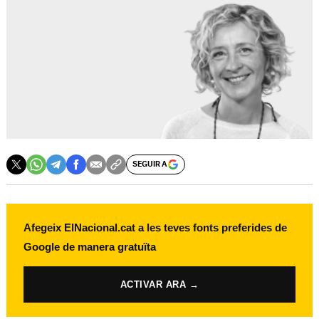
SEGUIR A
Afegeix ElNacional.cat a les teves fonts preferides de
Google de manera gratuïta
ACTIVAR ARA →