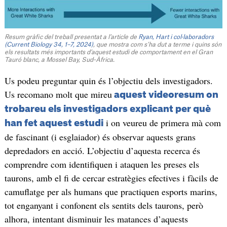
Resum gràfic del treball presentat a l’article de
Ryan, Hart i col·laboradors
(Current Biology 34, 1–7, 2024)
, que mostra com s’ha dut a terme i quins són
els resultats més importants d’aquest estudi de comportament en el Gran
Tauró blanc, a Mossel Bay, Sud-Àfrica.
Us podeu preguntar quin és l’objectiu dels investigadors.
Us recomano molt que mireu
aquest videoresum on
trobareu els investigadors explicant per què
i on veureu de primera mà com
han fet aquest estudi
de fascinant (i esglaiador) és observar aquests grans
depredadors en acció. L’objectiu d’aquesta recerca és
comprendre com identifiquen i ataquen les preses els
taurons, amb el fi de cercar estratègies efectives i fàcils de
camuflatge per als humans que practiquen esports marins,
tot enganyant i confonent els sentits dels taurons, però
alhora, intentant disminuir les matances d’aquests