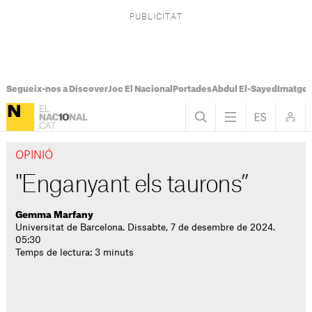
Segueix-nos a Discover
Joc El Nacional
Portades
Abdul El-Sayed
Imatges
OPINIÓ
"Enganyant els taurons”
Gemma Marfany
Universitat de Barcelona. Dissabte, 7 de desembre de 2024.
05:30
Temps de lectura: 3 minuts